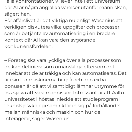
i alla konfrontationer. Vi lever inte i ett universum
där AI är några änglalika varelser utanför människan,
sägert han.
För affärslivet är det viktiga nu enligt Wasenius att
verkligen diskutera vilka uppgifter och processer
som är betjänta av automatisering i en bredare
kontext där AI kan vara den avgörande
konkurrensfördelen.
– Företag ska vara lyckliga över alla processer som
de kan definiera som omänskliga eftersom det
innebär att de är tråkiga och kan automatiseras. Det
är i sin tur maskinerna bra på och den extra
bonusen är då att vi samtidigt lämnar utrymme för
oss själva att vara människor. Intressant är att Aalto-
universitetet i höstas inledde ett studieprogram i
teknisk psykologi som riktar in sig på förhållandet
mellan människa och maskin och hur de
interagerar, säger Wasenius.