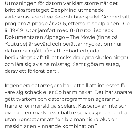
Utmaningen för datorn var klart större när det
brittiska företaget DeepMind utmanade
världsmästaren Lee Se-dol i brädspelet Go med sitt
program Alphago år 2016, eftersom spelplanen i Go
är 19×19 rutor jämfört med 8×8 rutor i schack.
Dokumentären Alphago – The Movie (finns på
Youtube) är sevärd och berättar mycket om hur
datorn har gått från att enbart erbjuda
beräkningskraft till att ocks dra egna slutledningar
och lära sig av sina misstag. Samt göra misstag,
därav ett förlorat parti.
Ingendera datorsegern har lett till att intresset för
vare sig schack eller Go har minskat. Det har snarare
gått tvärtom och datorprogrammen agerar nu
tränare för mänskliga spelare. Kasparov är inte sur
över att en maskin var bättre schackspelare än han
utan konstaterar att ”en bra människa plus en
maskin är en vinnande kombination.”