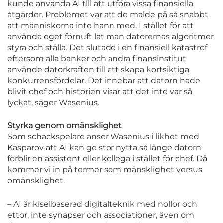
kunde använda AI tlll att utföra vissa finansiella
åtgärder. Problemet var att de malde på så snabbt
att människorna inte hann med. I stället för att
använda eget förnuft lät man datorernas algoritmer
styra och ställa. Det slutade i en finansiell katastrof
eftersom alla banker och andra finansinstitut
använde datorkraften till att skapa kortsiktiga
konkurrensfördelar. Det innebar att datorn hade
blivit chef och historien visar att det inte var så
lyckat, säger Wasenius.
Styrka genom omänsklighet
Som schackspelare anser Wasenius i likhet med
Kasparov att AI kan ge stor nytta så länge datorn
förblir en assistent eller kollega i stället för chef. Då
kommer vi in på termer som mänsklighet versus
omänsklighet.
– AI är kiselbaserad digitalteknik med nollor och
ettor, inte synapser och associationer, även om