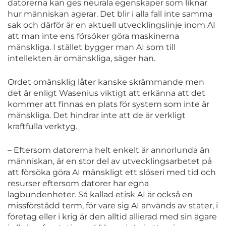
datorerna kan ges neurala egenskaper som liknar
hur människan agerar. Det blir i alla fall inte samma
sak och därför är en aktuell utvecklingslinje inom AI
att man inte ens försöker göra maskinerna
mänskliga. I stället bygger man AI som till
intellekten är omänskliga, säger han.
Ordet omänsklig låter kanske skrämmande men
det är enligt Wasenius viktigt att erkänna att det
kommer att finnas en plats för system som inte är
mänskliga. Det hindrar inte att de är verkligt
kraftfulla verktyg.
– Eftersom datorerna helt enkelt är annorlunda än
människan, är en stor del av utvecklingsarbetet på
att försöka göra AI mänskligt ett slöseri med tid och
resurser eftersom datorer har egna
lagbundenheter. Så kallad etisk AI är också en
missförstådd term, för vare sig AI används av stater, i
företag eller i krig är den alltid allierad med sin ägare