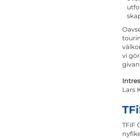
utf
ska
Oavse
touri
välko
vi gö
givan
Intre
Lars 
TFi
TFiF C
nyfik