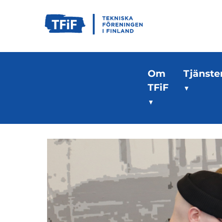
Om
Tjänste
TFiF