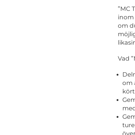
”MC T
inom 
om du
möjli
likas
Vad ”
Deln
om a
kört
Gem
med
Gem
ture
över