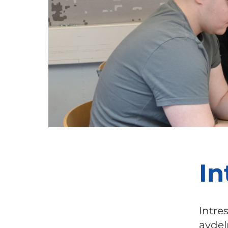
In
Intre
avdel