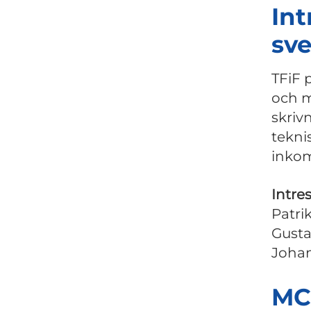
Int
sv
TFiF 
och m
skriv
tekni
inko
Intre
Patri
Gusta
Joha
MC