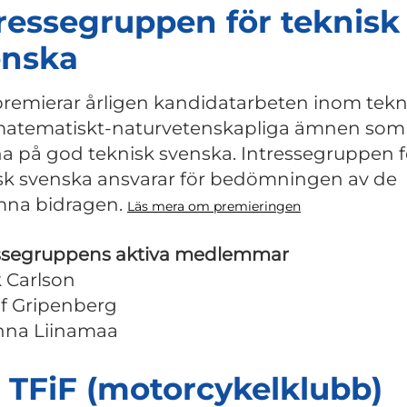
ressegruppen för teknisk
enska
premierar årligen kandidatarbeten inom tekn
atematiskt-naturvetenskapliga ämnen som
na på god teknisk svenska. Intressegruppen f
sk svenska ansvarar för bedömningen av de
mna bidragen.
Läs mera om premieringen
ssegruppens aktiva medlemmar
k Carlson
f Gripenberg
nna Liinamaa
 TFiF (motorcykelklubb)