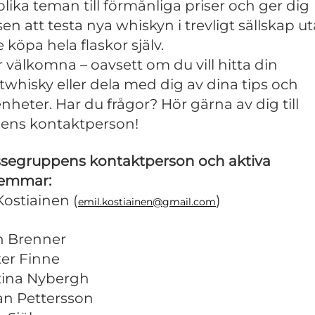
lika teman till förmånliga priser och ger dig
en att testa nya whiskyn i trevligt sällskap ut
 köpa hela flaskor själv.
är välkomna – oavsett om du vill hitta din
itwhisky eller dela med dig av dina tips och
enheter. Har du frågor? Hör gärna av dig till
ens kontaktperson!
ssegruppens kontaktperson och aktiva
emmar:
Kostiainen (
)
emil.kostiainen@gmail.com
n Brenner
ter Finne
tina Nybergh
ian Pettersson