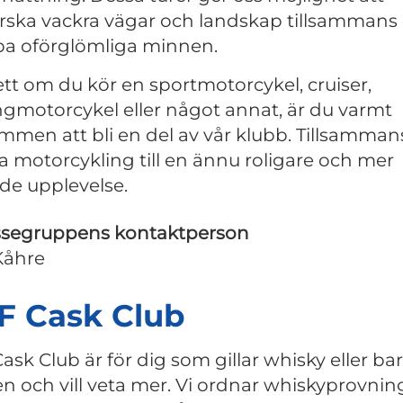
orska vackra vägar och landskap tillsammans
pa oförglömliga minnen.
tt om du kör en sportmotorcykel, cruiser,
ngmotorcykel eller något annat, är du varmt
mmen att bli en del av vår klubb. Tillsamman
ra motorcykling till en ännu roligare och mer
de upplevelse.
ssegruppens kontaktperson
Kåhre
F Cask Club
ask Club är för dig som gillar whisky eller bar
en och vill veta mer. Vi ordnar whiskyprovnin