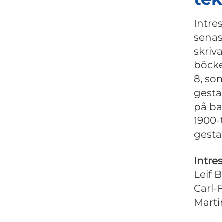
Intre
senas
skriv
böcke
8, so
gesta
på ba
1900-
gesta
Intre
Leif 
Carl-
Marti