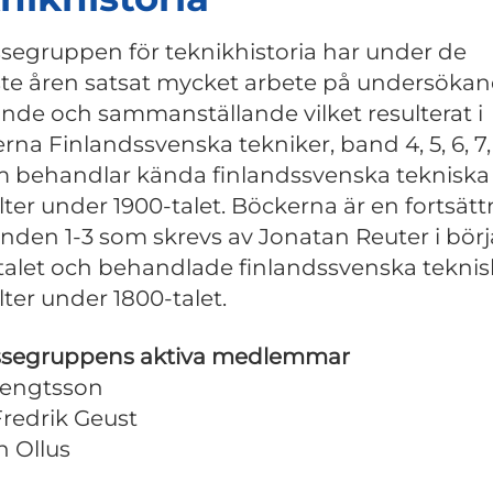
ssegruppen för teknikhistoria har under de
te åren satsat mycket arbete på undersökan
ande och sammanställande vilket resulterat i
rna Finlandssvenska tekniker, band 4, 5, 6, 7
m behandlar kända finlandssvenska tekniska
lter under 1900-talet. Böckerna är en fortsät
nden 1-3 som skrevs av Jonatan Reuter i börj
talet och behandlade finlandssvenska teknis
lter under 1800-talet.
ssegruppens aktiva medlemmar
Bengtsson
Fredrik Geust
n Ollus