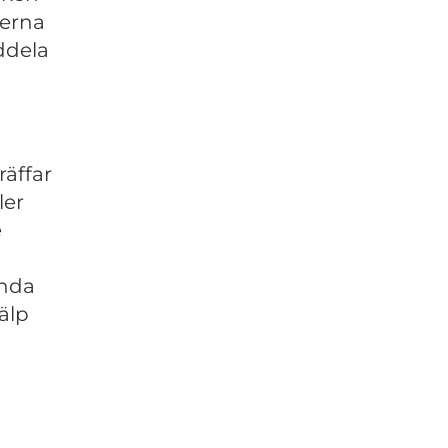
perna
ddela
räffar
ler
e
unda
älp