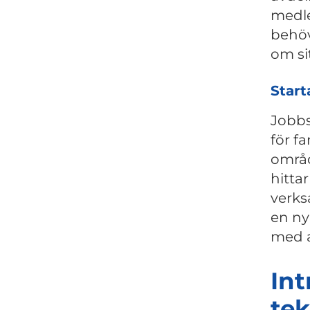
medle
behöv
om sit
Start
Jobbs
för fa
områd
hitta
verks
en ny
med 
Int
tek