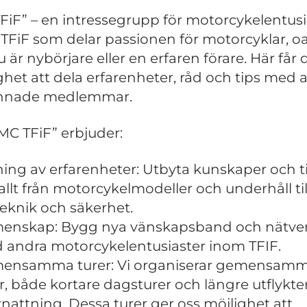
FiF” – en intressegrupp för motorcykelentusi
TFiF som delar passionen för motorcyklar, o
 är nybörjare eller en erfaren förare. Här får 
ghet att dela erfarenheter, råd och tips med 
innade medlemmar.
MC TFiF” erbjuder:
ing av erfarenheter: Utbyta kunskaper och t
llt från motorcykelmodeller och underhåll til
eknik och säkerhet.
enskap: Bygg nya vänskapsband och nätve
 andra motorcykelentusiaster inom TFIF.
ensamma turer: Vi organiserar gemensam
r, både kortare dagsturer och längre utflykt
nattning. Dessa turer ger oss möjlighet att