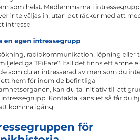
m som helst. Medlemmarna i intressegrup
er inte väljas in, utan det räcker med att me
t intresse.
a en egen intressegrupp
ökning, radiokommunikation, löpning eller t
miljelediga TFiFare? Ifall det finns ett ämne el
e som du är intresserad av men som du int
r ett hem för inom de befintliga
amhetsorganen, kan du ta initiativ till att gr
 intressegrupp. Kontakta kansliet så får du hj
att komma igång.
ressegruppen för
nikhistoria