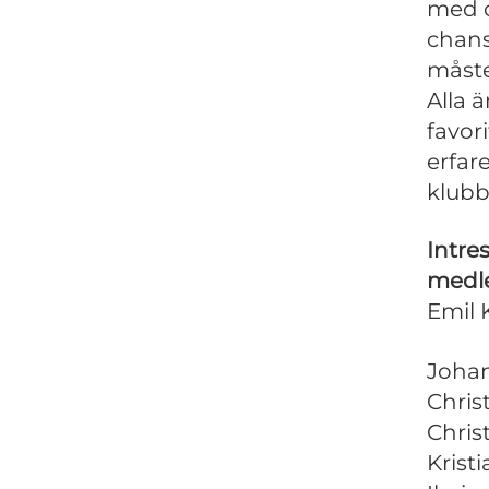
med o
chans
måste
Alla 
favor
erfar
klubb
Intre
medl
Emil 
Joha
Chris
Chris
Krist