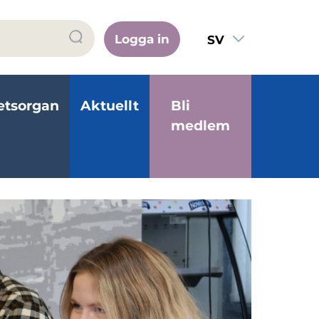
Logga in
SV
FI
EN
etsorgan
Aktuellt
Bli
medlem