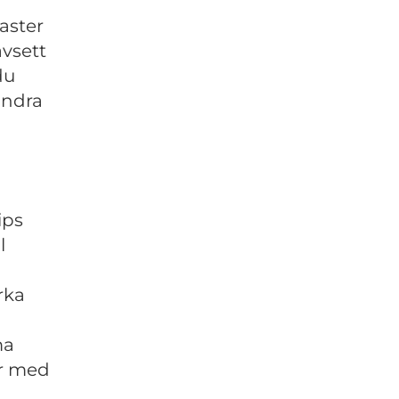
aster
avsett
du
andra
ips
l
rka
ma
er med