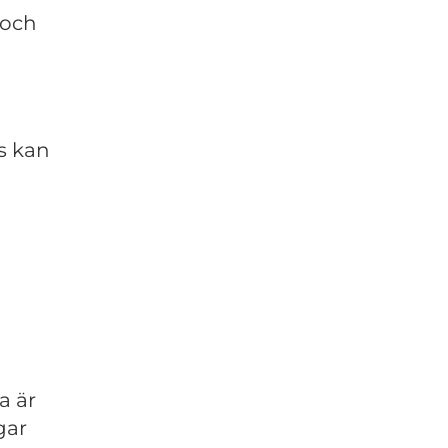
 och
s kan
a är
gar