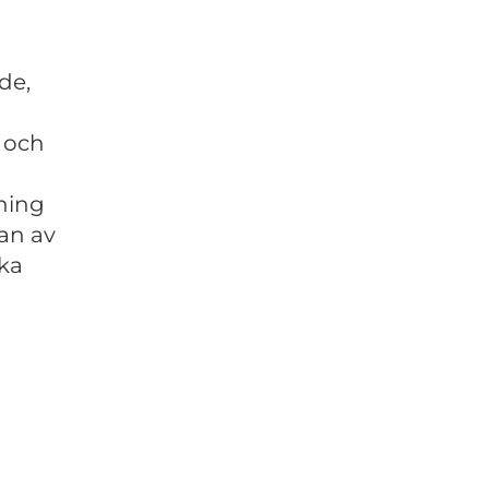
de,
, och
tning
an av
ka