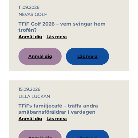
11.09.2026
NEVAS GOLF
TFiF Golf 2026 – vem svingar hem
trofén?
Anmäl dig
Läs mera
Anmäl dig
Läs mera
15.09.2026
LILLA LUCKAN
TFiFs familjecafé – träffa andra
småbarnsföräldrar i vardagen
Anmäl dig
Läs mera