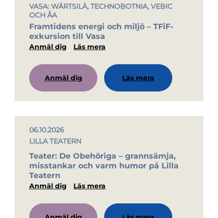
VASA: WÄRTSILÄ, TECHNOBOTNIA, VEBIC
OCH ÅA
Framtidens energi och miljö – TFiF-
exkursion till Vasa
Anmäl dig
Läs mera
Anmäl dig
Läs mera
06.10.2026
LILLA TEATERN
Teater: De Obehöriga – grannsämja,
misstankar och varm humor på Lilla
Teatern
Anmäl dig
Läs mera
Anmäl dig
Läs mera