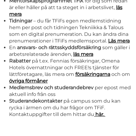
Mentorskapsprogrammet TFiX
för dig som redan
är eller håller på att ta steget in i arbetslivet,
läs
mera
Tidningar
– du får TFiFs egen medlemstidning
hem per post och tidningen Tekniikka & Talous
som en digital prenumeration. Du kan ändra dina
prenumerationer i TFiFs medlemsportal.
Läs mera
En
ansvars- och rättsskyddsförsäkring
som gäller i
arbetsrelaterade ärenden,
läs mera
Rabatter
på t.ex. Fennias försäkringar, Omena
Hotels övernattningar och FREE!s tjänster för
lättföretagare, läs mera om
försäkringarna
och om
övriga förmåner
Medlemsbrev och studerandebrev
per epost med
aktuell info från oss
Studerandekontakter
på campus som du kan
rycka i ärmen om du har frågor om TFiF.
Kontaktuppgifter till dem hittar du
här.