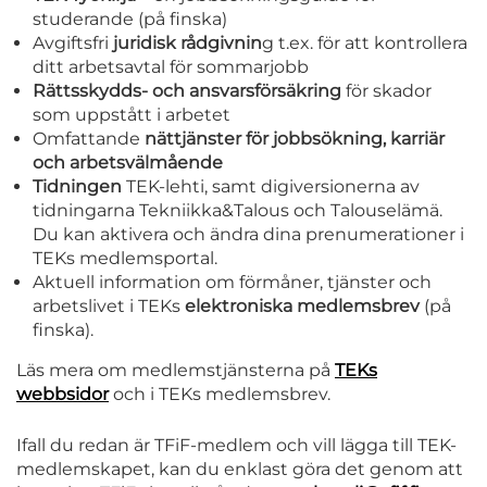
studerande (på finska)
Avgiftsfri
juridisk rådgivnin
g t.ex. för att kontrollera
ditt arbetsavtal för sommarjobb
Rättsskydds- och ansvarsförsäkring
för skador
som uppstått i arbetet
Omfattande
nättjänster för jobbsökning, karriär
och arbetsvälmående
Tidningen
TEK-lehti, samt digiversionerna av
tidningarna Tekniikka&Talous och Talouselämä.
Du kan aktivera och ändra dina prenumerationer i
TEKs medlemsportal.
Aktuell information om förmåner, tjänster och
arbetslivet i TEKs
elektroniska medlemsbrev
(på
finska).
Läs mera om medlemstjänsterna på
TEKs
webbsidor
och i TEKs medlemsbrev.
Ifall du redan är TFiF-medlem och vill lägga till TEK-
medlemskapet, kan du enklast göra det genom att