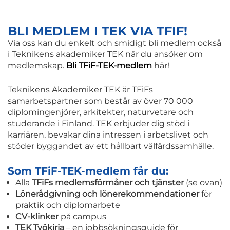
BLI MEDLEM I TEK VIA TFIF!
Via oss kan du enkelt och smidigt bli medlem också
i Teknikens akademiker TEK när du ansöker om
medlemskap.
Bli TFiF-TEK-medlem
här!
Teknikens Akademiker TEK är TFiFs
samarbetspartner som består av över 70 000
diplomingenjörer, arkitekter, naturvetare och
studerande i Finland. TEK erbjuder dig stöd i
karriären, bevakar dina intressen i arbetslivet och
stöder byggandet av ett hållbart välfärdssamhälle.
Som TFiF-TEK-medlem får du:
Alla
TFiFs medlemsförmåner och tjänster
(se ovan)
Lönerådgivning och lönerekommendationer
för
praktik och diplomarbete
CV-klinker
på campus
TEK Työkirja
– en jobbsökningsguide för