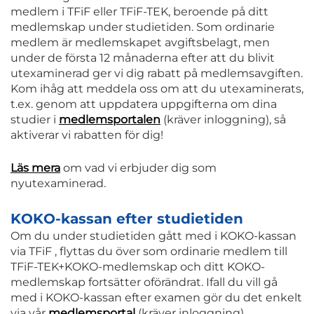
medlem i TFiF eller TFiF-TEK, beroende på ditt
medlemskap under studietiden. Som ordinarie
medlem är medlemskapet avgiftsbelagt, men
under de första 12 månaderna efter att du blivit
utexaminerad ger vi dig rabatt på medlemsavgiften.
Kom ihåg att meddela oss om att du utexaminerats,
t.ex. genom att uppdatera uppgifterna om dina
studier i
medlemsportalen
(kräver inloggning), så
aktiverar vi rabatten för dig!
Läs mera
om vad vi erbjuder dig som
nyutexaminerad.
KOKO-kassan efter studietiden
Om du under studietiden gått med i KOKO-kassan
via TFiF , flyttas du över som ordinarie medlem till
TFiF-TEK+KOKO-medlemskap och ditt KOKO-
medlemskap fortsätter oförändrat. Ifall du vill gå
med i KOKO-kassan efter examen gör du det enkelt
via vår
medlemsportal
(kräver inloggning).