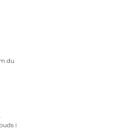
om du
-
buds i