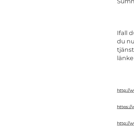
Summa
Ifall
du nu
tjäns
länke
http://w
https://
http://w