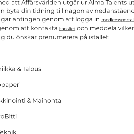
ed att Affärsvärlden utgår ur Alma Talents u
n byta din tidning till någon av nedanståen
ngar antingen genom att logga in
medlemsportal
 genom att kontakta
och meddela vilke
kansliet
ng du önskar prenumerera på istället:
niikka & Talous
opaperi
kkinointi & Mainonta
oBitti
Teknik