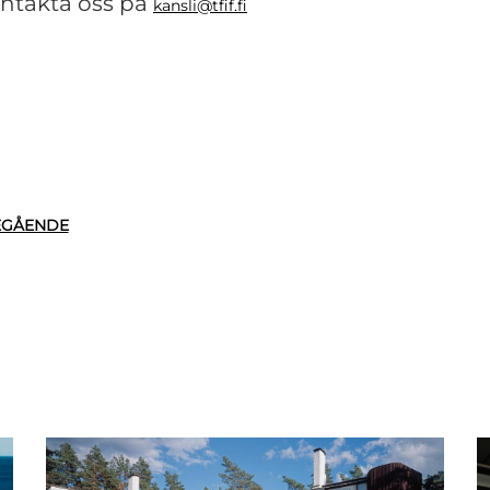
ntakta oss på
kansli@tfif.fi
EGÅENDE