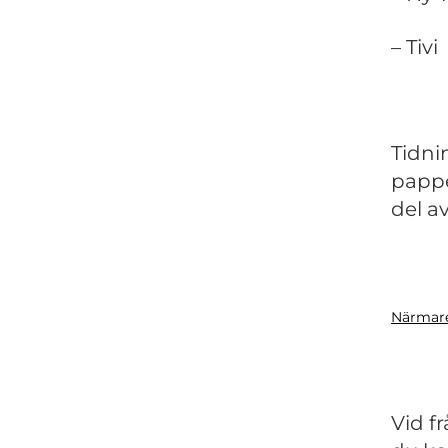
– Tivi
Tidni
pappe
del a
Närmare
Vid f