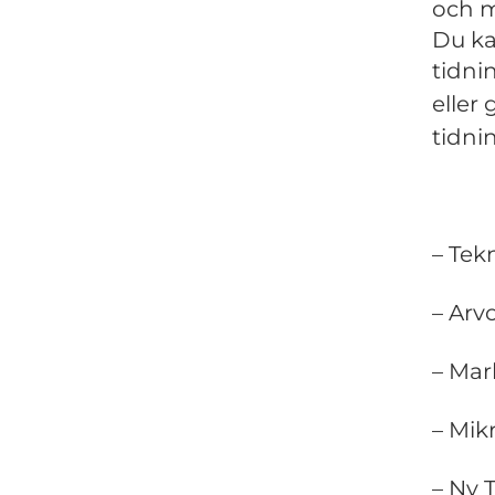
och m
Du ka
tidni
eller
tidni
– Tek
– Arv
– Mar
– Mikr
– Ny 