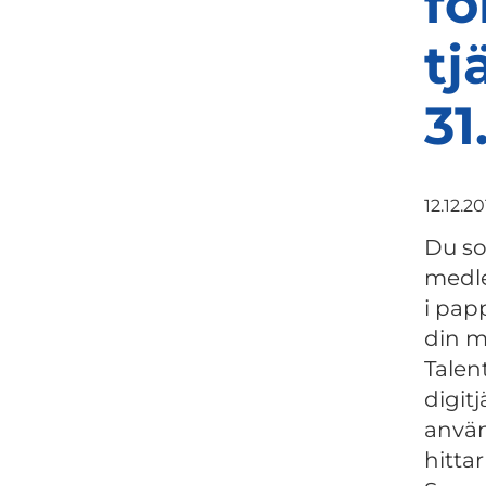
fö
tj
31
12.12.2
Du so
medle
i pap
din m
Talen
digitj
använ
hitta