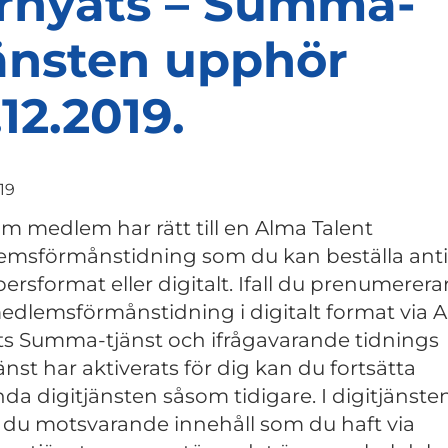
rnyats – Summa-
änsten upphör
.12.2019.
019
m medlem har rätt till en Alma Talent
msförmånstidning som du kan beställa ant
persformat eller digitalt. Ifall du prenumerera
edlemsförmånstidning i digitalt format via 
ts Summa-tjänst och ifrågavarande tidnings
änst har aktiverats för dig kan du fortsätta
da digitjänsten såsom tidigare. I digitjänste
r du motsvarande innehåll som du haft via