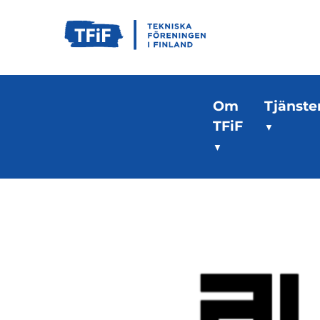
Om
Tjänste
TFiF