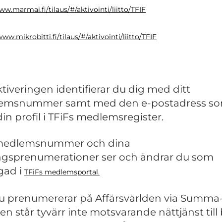
ww.marmai.fi/tilaus/#/aktivointi/liitto/TFIF
www.mikrobitti.fi/tilaus/#/aktivointi/liitto/TFIF
ktiveringen identifierar du dig med ditt
emsnummer samt med den e-postadress s
din profil i TFiFs medlemsregister.
 medlemsnummer och dina
ngsprenumerationer ser och ändrar du som
gad i
TFiFs medlemsportal.
 du prenumererar på Affärsvärlden via Summa
ten står tyvärr inte motsvarande nättjänst till 