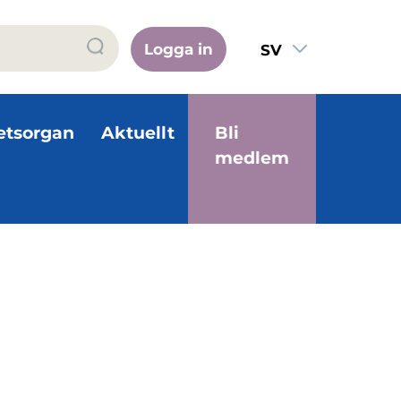
Logga in
SV
FI
EN
etsorgan
Aktuellt
Bli
medlem