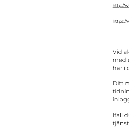
http://w
https://
Vid a
medl
har i 
Ditt
tidni
inlog
Ifall
tjäns