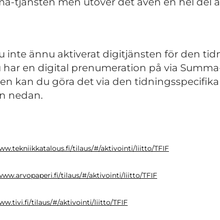
-tjänsten men utöver det även en hel del a
 du inte ännu aktiverat digitjänsten för den ti
 har en digital prenumeration på via Summa
ten kan du göra det via den tidningsspecifika
n nedan.
ww.tekniikkatalous.fi/tilaus/#/aktivointi/liitto/TFIF
www.arvopaperi.fi/tilaus/#/aktivointi/liitto/TFIF
ww.tivi.fi/tilaus/#/aktivointi/liitto/TFIF