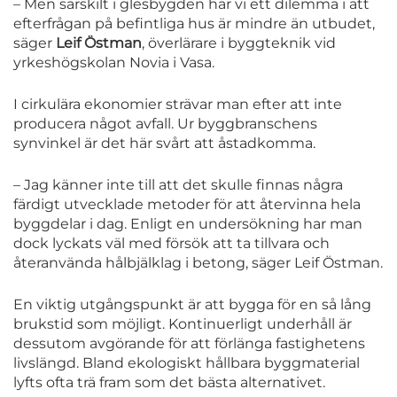
– Men särskilt i glesbygden har vi ett dilemma i att
efterfrågan på befintliga hus är mindre än utbudet,
säger
Leif Östman
, överlärare i byggteknik vid
yrkeshögskolan Novia i Vasa.
I cirkulära ekonomier strävar man efter att inte
producera något avfall. Ur byggbranschens
synvinkel är det här svårt att åstadkomma.
– Jag känner inte till att det skulle finnas några
färdigt utvecklade metoder för att återvinna hela
byggdelar i dag. Enligt en undersökning har man
dock lyckats väl med försök att ta tillvara och
återanvända hålbjälklag i betong, säger Leif Östman.
En viktig utgångspunkt är att bygga för en så lång
brukstid som möjligt. Kontinuerligt underhåll är
dessutom avgörande för att förlänga fastighetens
livslängd. Bland ekologiskt hållbara byggmaterial
lyfts ofta trä fram som det bästa alternativet.