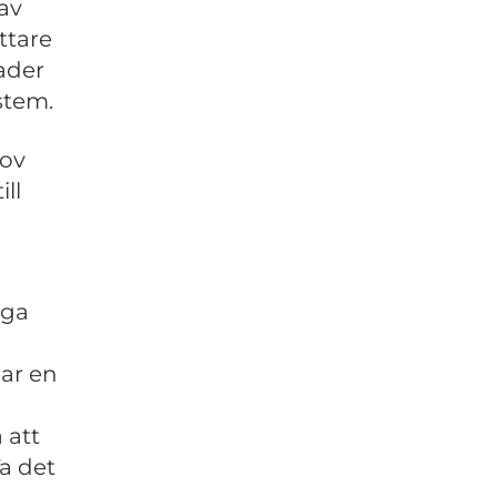
av
ttare
ader
stem.
hov
ill
iga
har en
 att
a det