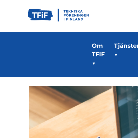
Om
Tjänste
TFiF