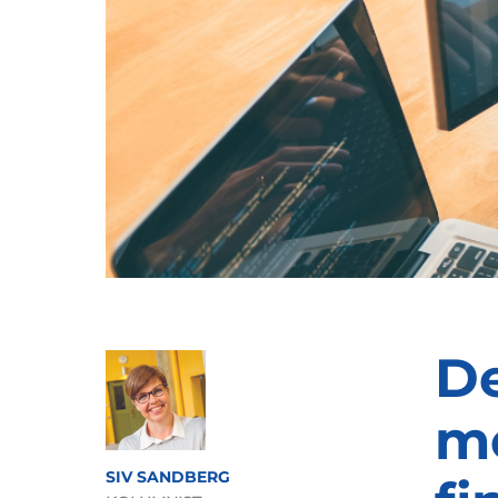
De
m
SIV SANDBERG