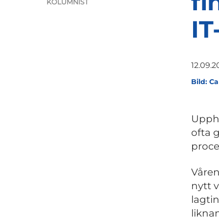
fi
KOLUMNIST
IT
12.09.
Bild: C
Uppha
ofta 
proce
Våren
nytt 
lagti
likna