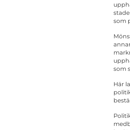
uppha
stade
som på
Mönst
annars
markn
uppha
som s
Här l
polit
best
Polit
medbo