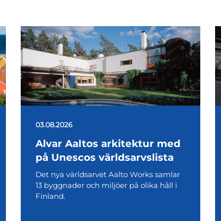
03.08.2026
Alvar Aaltos arkitektur med
på Unescos världsarvslista
Det nya världsarvet Aalto Works samlar
13 byggnader och miljöer på olika håll i
Finland.