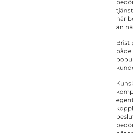
bedöm
tjäns
när b
än nä
Brist
både t
popul
kunde 
Kunsk
kompe
egent
koppl
beslu
bedöm