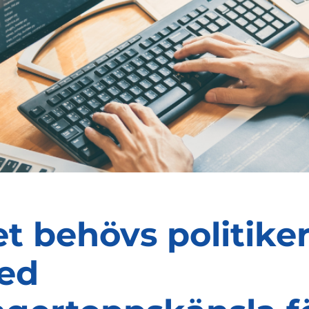
t behövs politike
ed