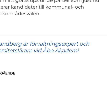
m ett gratis tips till de partier som just nu
terar kandidater till kommunal- och
rdsområdesvalen.
andberg är förvaltningsexpert och
rsitetslärare vid Åbo Akademi
EGÅENDE