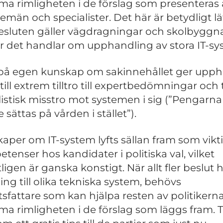
a rimligheten i de förslag som presenteras 
temän och specialister. Det här är betydligt lä
esluten gäller vägdragningar och skolbyggn
r det handlar om upphandling av stora IT-sy
 på egen kunskap om sakinnehållet ger upp
ill extrem tilltro till expertbedömningar och t
istisk misstro mot systemen i sig (”Pengarna
sättas på vården i stället”).
aper om IT-system lyfts sällan fram som vikt
tenser hos kandidater i politiska val, vilket
ligen är ganska konstigt. När allt fler beslut 
ing till olika tekniska system, behövs
tsfattare som kan hjälpa resten av politikerna
a rimligheten i de förslag som läggs fram. T