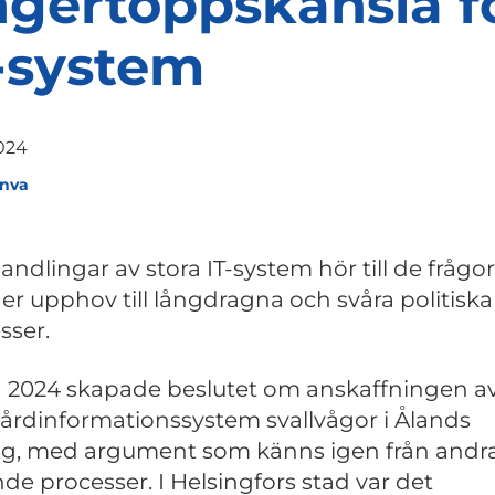
ngertoppskänsla f
-system
2024
anva
ndlingar av stora IT-system hör till de frågo
ger upphov till långdragna och svåra politiska
sser.
 2024 skapade beslutet om anskaffningen av
vårdinformationssystem svallvågor i Ålands
ng, med argument som känns igen från andr
nde processer. I Helsingfors stad var det