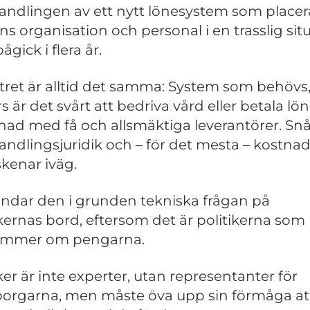
ndlingen av ett nytt lönesystem som place
ns organisation och personal i en trasslig sit
gick i flera år.
ret är alltid det samma: System som behövs,
 är det svårt att bedriva vård eller betala lön
ad med få och allsmäktiga leverantörer. Snå
ndlingsjuridik och – för det mesta – kostna
kenar iväg.
andar den i grunden tekniska frågan på
ikernas bord, eftersom det är politikerna som
ämmer om pengarna.
iker är inte experter, utan representanter för
rgarna, men måste öva upp sin förmåga at