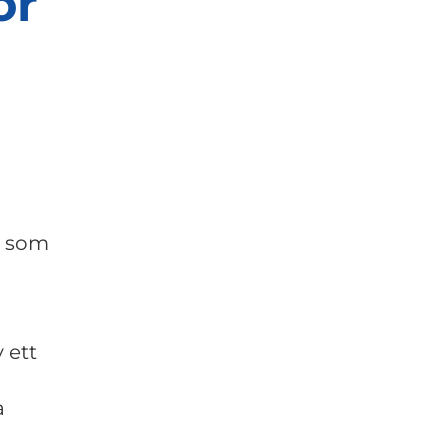
ör
r som
 ett
a