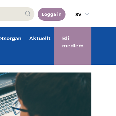
Logga in
SV
FI
EN
etsorgan
Aktuellt
Bli
medlem