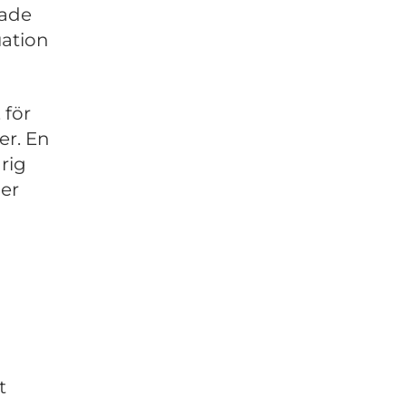
rade
uation
 för
er. En
rig
der
t