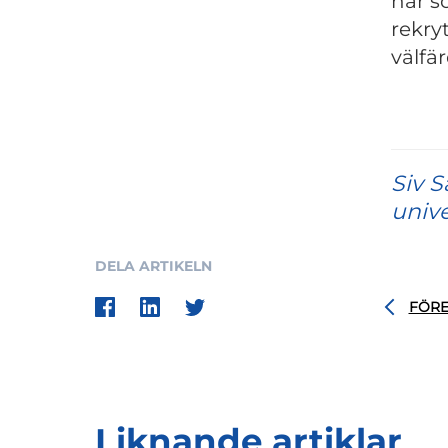
här so
rekry
välfä
Siv S
unive
DELA ARTIKELN
FÖR
Liknande artiklar