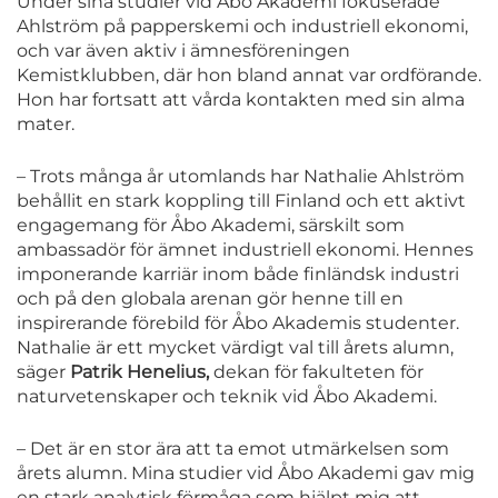
Under sina studier vid Åbo Akademi fokuserade
Ahlström på papperskemi och industriell ekonomi,
och var även aktiv i ämnesföreningen
Kemistklubben, där hon bland annat var ordförande.
Hon har fortsatt att vårda kontakten med sin alma
mater.
– Trots många år utomlands har Nathalie Ahlström
behållit en stark koppling till Finland och ett aktivt
engagemang för Åbo Akademi, särskilt som
ambassadör för ämnet industriell ekonomi. Hennes
imponerande karriär inom både finländsk industri
och på den globala arenan gör henne till en
inspirerande förebild för Åbo Akademis studenter.
Nathalie är ett mycket värdigt val till årets alumn,
säger
Patrik Henelius,
dekan för fakulteten för
naturvetenskaper och teknik vid Åbo Akademi.
– Det är en stor ära att ta emot utmärkelsen som
årets alumn. Mina studier vid Åbo Akademi gav mig
en stark analytisk förmåga som hjälpt mig att