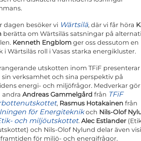
ammans.
Wärtsilä
 dagen besöker vi
, där vi får höra
K
n
berätta om Wärtsiläs satsningar på alternat
len.
Kenneth Engblom
ger oss dessutom en
k i Wärtsiläs roll i Vasas starka energikluster.
rangerande utskotten inom TFiF presenterar
 sin verksamhet och sina perspektiv på
idens energi- och miljöfrågor. Medverkar gör
TFiF
d andra
Andreas Gammelgård
från
rbottenutskottet
,
Rasmus Hotakainen
från
lningen för Energiteknik
och
Nils-Olof Ny
tik- och miljöutskottet
.
Alec Estlander
(Eti
utskottet) och Nils-Olof Nylund delar även vis
 framtiden för miljö- och energifrågor.