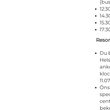
(bus
12:3
14.3
15.
17:3
Resor
Du b
Hel
anko
kloc
11.07
Öns
spec
cent
bekr