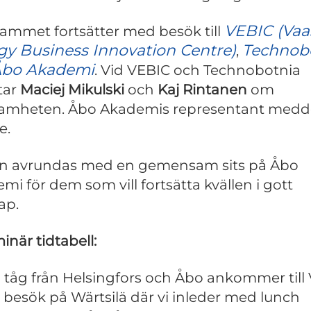
VEBIC (Vaa
ammet fortsätter med besök till
gy Business Innovation Centre)
Technob
,
bo Akademi
. Vid VEBIC och Technobotnia
tar
Maciej Mikulski
och
Kaj Rintanen
om
amheten. Åbo Akademis representant medd
e.
n avrundas med en gemensam sits på Åbo
mi för dem som vill fortsätta kvällen i gott
ap.
inär tidtabell:
7 tåg från Helsingfors och Åbo ankommer till
0 besök på Wärtsilä där vi inleder med lunch