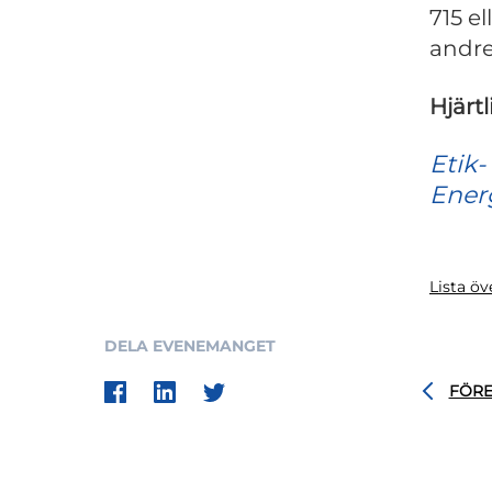
715 el
andre
Hjärt
Etik-
Ener
Lista ö
DELA EVENEMANGET
FÖR