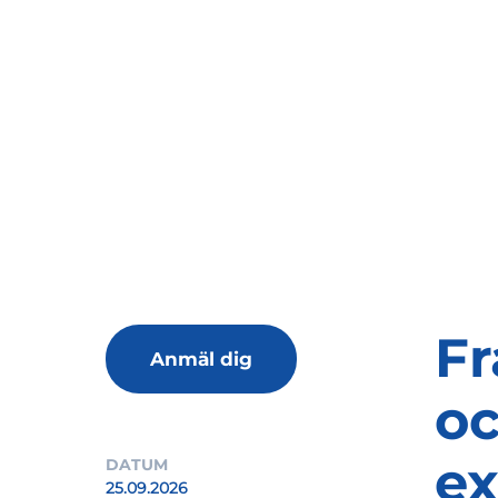
Fr
Anmäl dig
oc
ex
DATUM
25.09.2026