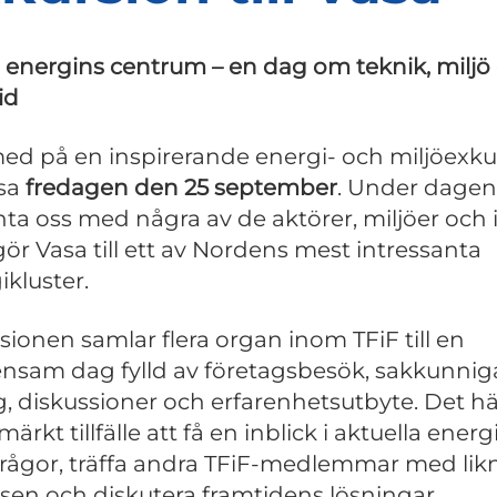
i energins centrum – en dag om teknik, miljö
id
med på en inspirerande energi- och miljöexku
asa
fredagen den 25 september
. Under dagen 
ta oss med några av de aktörer, miljöer och 
ör Vasa till ett av Nordens mest intressanta
ikluster.
sionen samlar flera organ inom TFiF till en
sam dag fylld av företagsbesök, sakkunnig
g, diskussioner och erfarenhetsutbyte. Det hä
märkt tillfälle att få en inblick i aktuella energ
frågor, träffa andra TFiF-medlemmar med li
ssen och diskutera framtidens lösningar