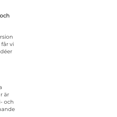
 och
rsion
får vi
idéer
a
r är
i- och
knande