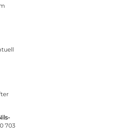
om
tuell
ter
ils-
00 703