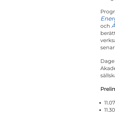
Progr
Ener
Å
och
berät
verks
senar
Dage
Akade
sällsk
Prelim
11.0
11.3