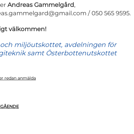
ler
Andreas Gammelgård
,
as.gammelgard@gmail.com / 050 565 9595.
ligt välkommen!
 och miljöutskottet, avdelningen för
giteknik samt Österbottenutskottet
ver redan anmälda
EGÅENDE