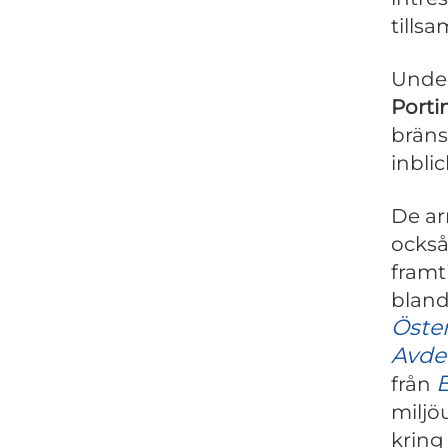
tills
Under
Porti
bräns
inblic
De ar
också
framt
blan
Öste
Avde
E
från
miljö
kring