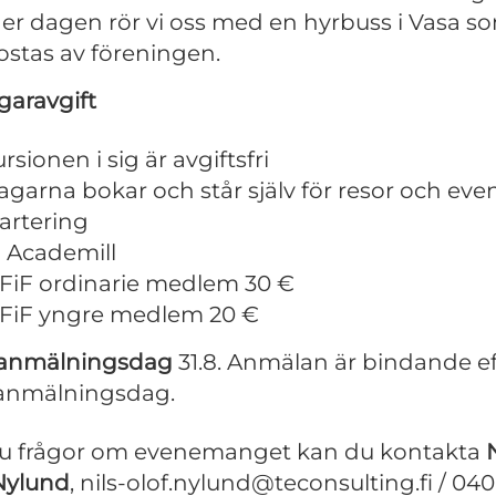
er dagen rör vi oss med en hyrbuss i Vasa s
stas av föreningen.
garavgift
rsionen i sig är avgiftsfri
agarna bokar och står själv för resor och even
artering
 i Academill
FiF ordinarie medlem 30 €
FiF yngre medlem 20 €
 anmälningsdag
31.8. Anmälan är bindande ef
 anmälningsdag.
u frågor om evenemanget kan du kontakta
N
Nylund
, nils-olof.nylund@teconsulting.fi / 04