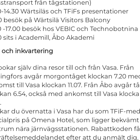
stransport från tågstationen)
0-14.30 Wärtsiläs och TFiFs presentationer
0 besök på Wärtsilä Visitors Balcony
30 -17.00 besök hos VEBIC och Technobotnina
0 sits i Academill, Åbo Akademi
 och inkvartering
okar själv dina resor till och från Vasa. Från
singfors avgår morgontåget klockan 7.20 me
mst till Vasa klockan 11.07. Från Åbo avgår t
kan 6.54, också med ankomst till Vasa klock
.
kar du övernatta i Vasa har du som TFiF-me
ialpris på Omena Hotel, som ligger bekvämt 
rum nära järnvägsstationen. Rabattkoden får
äftelsemeddelandet efter att du anmält dig.