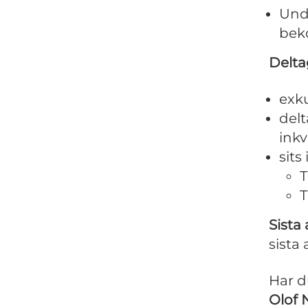
Und
beko
Delta
exku
delt
inkv
sits
T
T
Sista
sista
Har d
Olof 