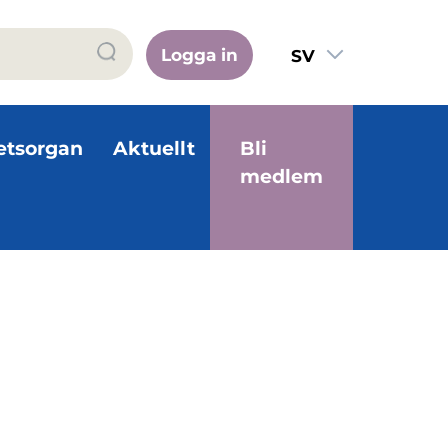
Logga in
SV
FI
EN
etsorgan
Aktuellt
Bli
medlem