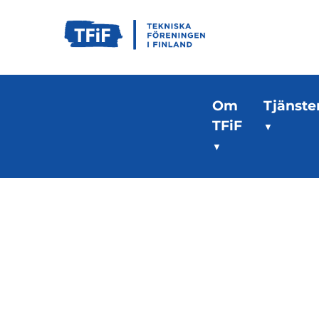
Om
Tjänste
TFiF