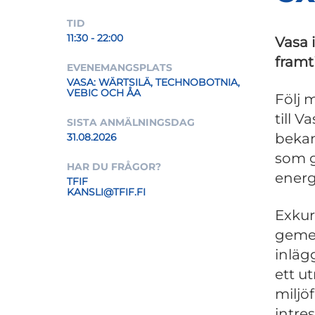
TID
11:30 - 22:00
Vasa 
framt
EVENEMANGSPLATS
VASA: WÄRTSILÄ, TECHNOBOTNIA,
VEBIC OCH ÅA
Följ 
till V
SISTA ANMÄLNINGSDAG
bekan
31.08.2026
som g
HAR DU FRÅGOR?
energ
TFIF
KANSLI@TFIF.FI
Exkur
gemen
inläg
ett ut
miljö
intre