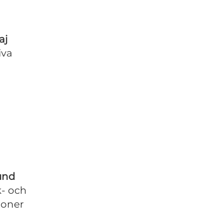
aj
iva
lund
k- och
ioner