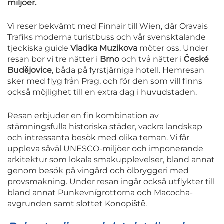
miljöer.
Vi reser bekvämt med Finnair till Wien, där Oravais
Trafiks moderna turistbuss och vår svensktalande
tjeckiska guide
Vladka Muzikova
möter oss. Under
resan bor vi tre nätter i
Brno
och två nätter i
České
Budějovice
, båda på fyrstjärniga hotell. Hemresan
sker med flyg från Prag, och för den som vill finns
också möjlighet till en extra dag i huvudstaden.
Resan erbjuder en fin kombination av
stämningsfulla historiska städer, vackra landskap
och intressanta besök med olika teman. Vi får
uppleva såväl UNESCO-miljöer och imponerande
arkitektur som lokala smakupplevelser, bland annat
genom besök på vingård och ölbryggeri med
provsmakning. Under resan ingår också utflykter till
bland annat Punkevnígrottorna och Macocha-
avgrunden samt slottet Konopiště.