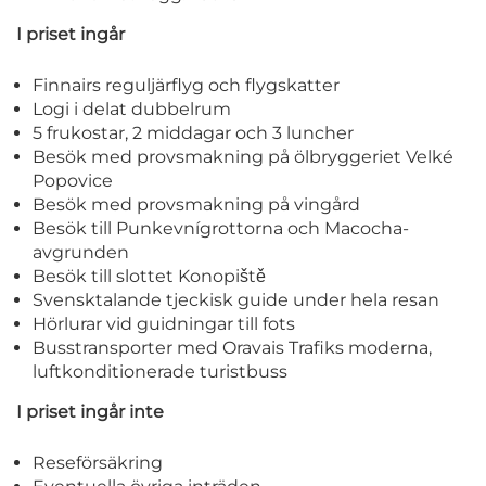
I priset ingår
Finnairs reguljärflyg och flygskatter
Logi i delat dubbelrum
5 frukostar, 2 middagar och 3 luncher
Besök med provsmakning på ölbryggeriet Velké
Popovice
Besök med provsmakning på vingård
Besök till Punkevnígrottorna och Macocha-
avgrunden
Besök till slottet Konopiště
Svensktalande tjeckisk guide under hela resan
Hörlurar vid guidningar till fots
Busstransporter med Oravais Trafiks moderna,
luftkonditionerade turistbuss
I priset ingår inte
Reseförsäkring