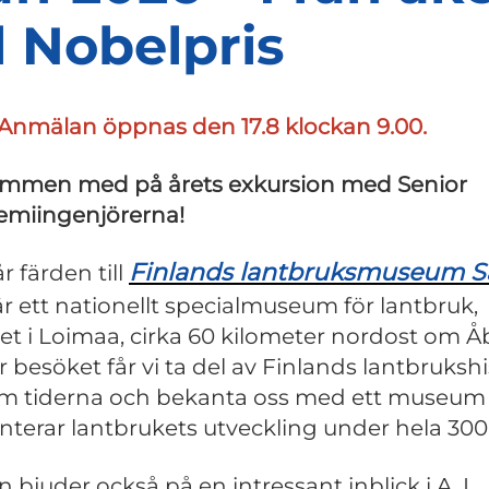
ll Nobelpris
Anmälan öppnas den 17.8 klockan 9.00.
mmen med på årets exkursion med Senior
miingenjörerna!
Finlands lantbruksmuseum S
år färden till
r ett nationellt specialmuseum för lantbruk,
et i Loimaa, cirka 60 kilometer nordost om Å
 besöket får vi ta del av Finlands lantbrukshi
m tiderna och bekanta oss med ett museu
nterar lantbrukets utveckling under hela 300
 bjuder också på en intressant inblick i A. I.