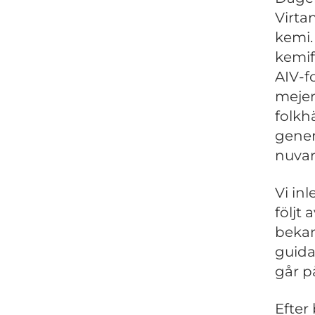
Virta
kemi.
kemif
AIV-f
mejer
folkh
gener
nuvar
Vi inl
följt
bekan
guida
går p
Efter