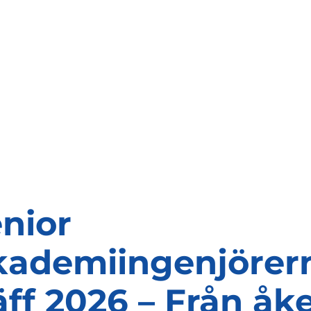
nior
kademiingenjörer
äff 2026 – Från åk