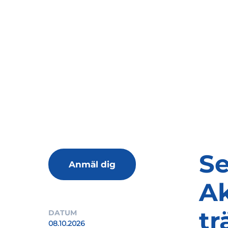
Se
Anmäl dig
A
tr
DATUM
08.10.2026