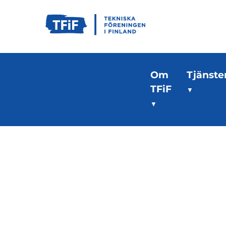
Om
Tjänste
TFiF