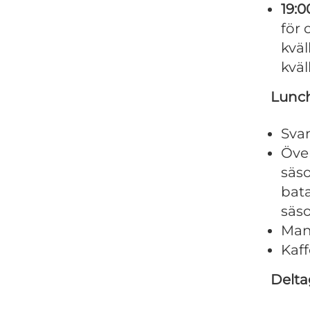
19:0
för 
kväl
kvä
Lunc
Sva
Över
säso
bata
säs
Man
Kaff
Delta