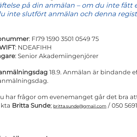
ftelse på din anmälan – om du inte fått 
u inte slutfört anmälan och denna regist
onummer
: FI79 1590 3501 0549 75
SWIFT
: NDEAFIHH
agare
: Senior Akademiingenjörer
 anmälningsdag
18.9. Anmälan är bindande ef
 anmälningsdag.
 har frågor om evenemanget går det bra at
akta
Britta Sunde
;
/ 050 569
britta.sunde@gmail.com