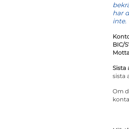
bekrä
har d
inte.
Kont
BIC/
Mott
Sista
sista
Om du
kont