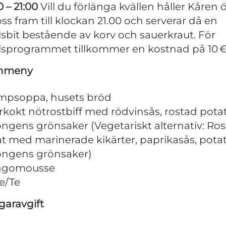
0 – 21:00
Vill du förlänga kvällen håller Kåren
oss fram till klockan 21.00 och serverar då en
lsbit bestående av korv och sauerkraut. För
llsprogrammet tillkommer en kostnad på 10 €
hmeny
mpsoppa, husets bröd
kokt nötrostbiff med rödvinsås, rostad potat
ngens grönsaker (Vegetariskt alternativ: Ro
t med marinerade kikärter, paprikasås, potat
ongens grönsaker)
gomousse
e/Te
garavgift