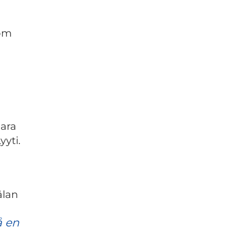
Kom
bara
yti.
älan
å en