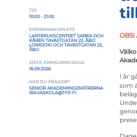
ti
TID
10:00 - 21:00
EVENEMANGSPLATS
OBS! 
LANTBRUKSCENTRET SARKA OCH
KÅREN TAVASTGATAN 22, ÅBO
LOIMIJOKI OCH TAVASTGATAN 22,
ÅBO
Välko
Akade
SISTA ANMÄLNINGSDAG
18.09.2026
I år g
HAR DU FRÅGOR?
som ä
SENIOR AKADEMIINGENJÖRERNA
IRA.VASKOLA@TFIF.FI
beläg
Under
geno
prese
Dagen