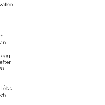
vällen
ch
kan
tugg.
efter
20
i Åbo
och