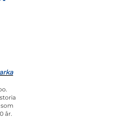
arka
bo.
storia
m som
0 år.