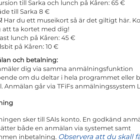
rsion till Sarka och lunch på Kåren: 65 €
äde till Sarka 8 €
!
Har du ett museikort så är det giltigt här. 
 att ta kortet med dig!
st lunch på Kåren: 45 €
lsbit på Kåren: 10 €
an och betalning:
mäler dig via samma anmälningsfunktion
ende om du deltar i hela programmet eller 
l. Anmälan går via TFiFs anmälningssystem Ly
ning
ningen
sker till SAIs konto. En godkänd anm
sätter både en anmälan via systemet samt
Observera att du skall f
mmen inbetalning.