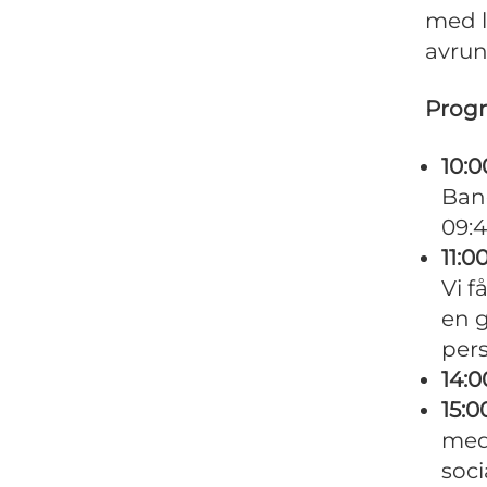
med l
avrun
Prog
10:0
Ban
09:4
11:0
Vi f
en 
per
14:0
15:0
med
soci