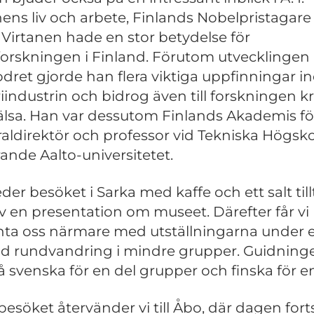
nens liv och arbete, Finlands Nobelpristagare 
 Virtanen hade en stor betydelse för
orskningen i Finland. Förutom utvecklingen
odret gjorde han flera viktiga uppfinningar 
iindustrin och bidrog även till forskningen k
älsa. Han var dessutom Finlands Akademis fö
aldirektör och professor vid Tekniska Högsko
ande Aalto-universitetet.
eder besöket i Sarka med kaffe och ett salt til
 av en presentation om museet. Därefter får vi
ta oss närmare med utställningarna under 
d rundvandring i mindre grupper. Guidning
å svenska för en del grupper och finska för en
 besöket återvänder vi till Åbo, där dagen fort