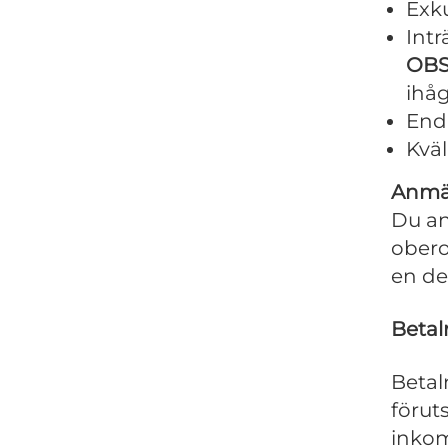
Exku
Intr
OBS
ihåg
Enda
Kväl
Anmäl
Du an
obero
en de
Betal
Betal
förut
inko