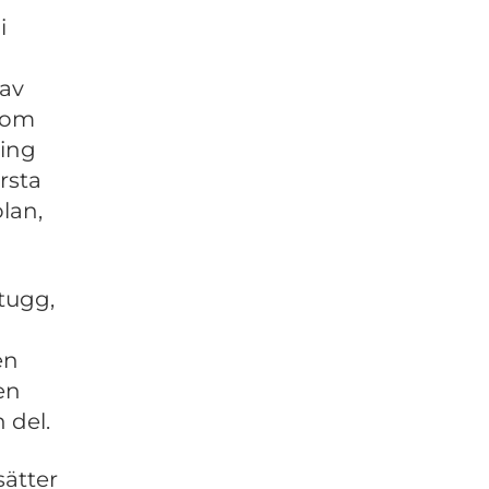
i
 av
inom
ring
rsta
lan,
ltugg,
en
en
 del.
sätter