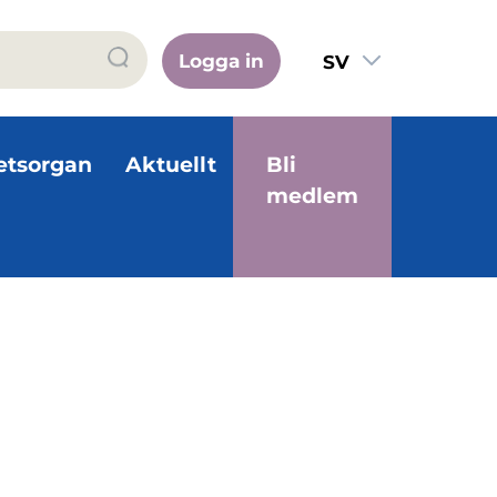
Logga in
SV
FI
EN
etsorgan
Aktuellt
Bli
medlem