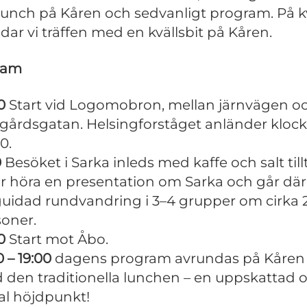
unch på Kåren och sedvanligt program. På k
dar vi träffen med en kvällsbit på Kåren.
ram
0
Start vid Logomobron, mellan järnvägen o
gårdsgatan. Helsingforståget anländer kloc
0.
0
Besöket i Sarka inleds med kaffe och salt till
år höra en presentation om Sarka och går där
guidad rundvandring i 3–4 grupper om cirka 
soner.
0
Start mot Åbo.
0 – 19:00
dagens program avrundas på Kåren 
 den traditionella lunchen – en uppskattad 
al höjdpunkt!