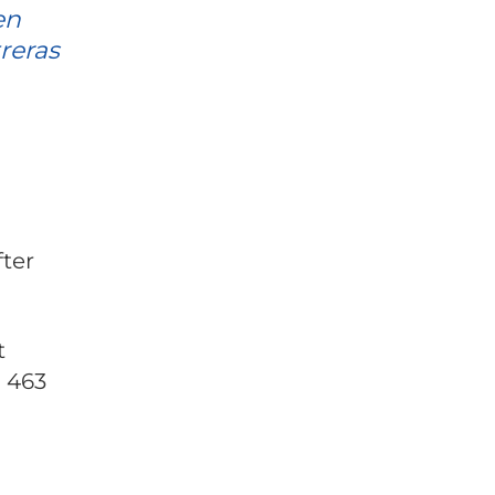
en
reras
ter
t
1 463