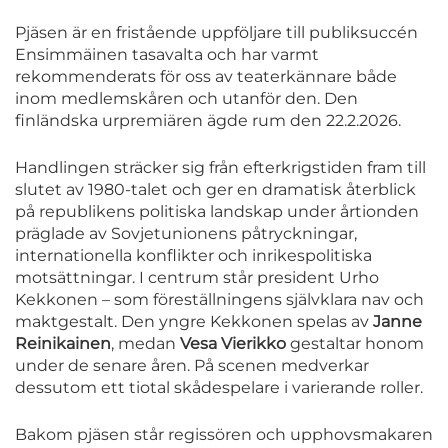
Pjäsen är en fristående uppföljare till publiksuccén
Ensimmäinen tasavalta och har varmt
rekommenderats för oss av teaterkännare både
inom medlemskåren och utanför den. Den
finländska urpremiären ägde rum den 22.2.2026.
Handlingen sträcker sig från efterkrigstiden fram till
slutet av 1980-talet och ger en dramatisk återblick
på republikens politiska landskap under årtionden
präglade av Sovjetunionens påtryckningar,
internationella konflikter och inrikespolitiska
motsättningar. I centrum står president Urho
Kekkonen – som föreställningens självklara nav och
maktgestalt. Den yngre Kekkonen spelas av
Janne
Reinikainen
, medan
Vesa Vierikko
gestaltar honom
under de senare åren. På scenen medverkar
dessutom ett tiotal skådespelare i varierande roller.
Bakom pjäsen står regissören och upphovsmakaren