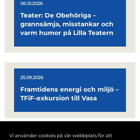
06.10.2026
Teater: De Obehöriga –
grannsämja, misstankar och
varm humor på Lilla Teatern
25.09.2026
Framtidens energi och miljö –
TFiF-exkursion till Vasa
Vi använder cookies på vår webbplats för att