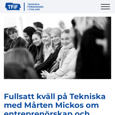
Fullsatt kväll på Tekniska
med Mårten Mickos om
entreprenörskap och