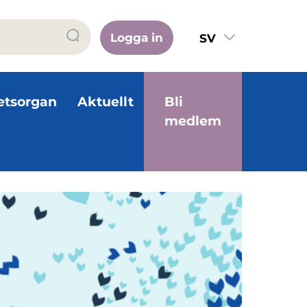
Logga in
SV
FI
EN
etsorgan
Aktuellt
Bli
medlem