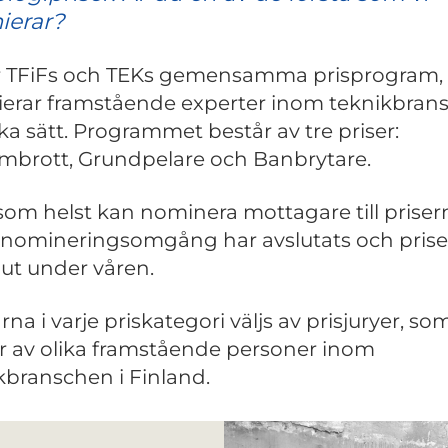
ierar?
r TFiFs och TEKs gemensamma prisprogram, 
erar framstående experter inom teknikbran
ika sätt. Programmet består av tre priser:
brott, Grundpelare och Banbrytare.
om helst kan nominera mottagare till priser
 nomineringsomgång har avslutats och pris
 ut under våren.
na i varje priskategori väljs av prisjuryer, so
r av olika framstående personer inom
kbranschen i Finland.