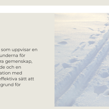
 som uppvisar en
runderna för
vara gemenskap,
de och en
nation med
ffektiva sätt att
 grund för