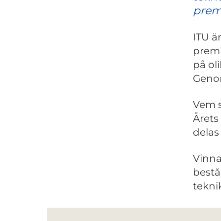
prem
ITU ä
premi
på ol
Genom
Vem s
Årets
delas
Vinnar
bestå
tekni