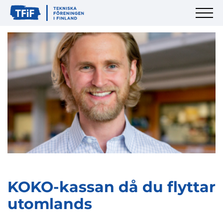
KOKO-kassan då du flyttar
utomlands