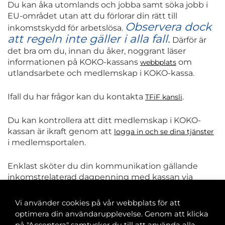
Du kan åka utomlands och jobba samt söka jobb i
EU-området utan att du förlorar din rätt till
Observera dock
inkomstskydd för arbetslösa.
att regeln inte gäller i alla fall.
Därför är
det bra om du, innan du åker, noggrant läser
informationen på KOKO-kassans
om
webbplats
utlandsarbete och medlemskap i KOKO-kassa.
Ifall du har frågor kan du kontakta
.
TFiF kansli
Du kan kontrollera att ditt medlemskap i KOKO-
kassan är ikraft genom att
logga in och se dina tjänster
i medlemsportalen.
Enklast sköter du din kommunikation gällande
inkomstrelaterad dagpenning med kassan via
nättjänsten eKommunikation på
kassans hemsida
eller via
Skyddad Tag Kontakt
Vi använder cookies på vår webbplats för att
optimera din användarupplevelse. Genom att klicka