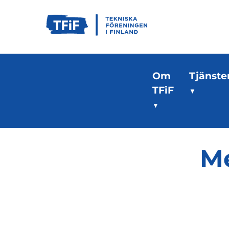
Om
Tjänste
TFiF
Me