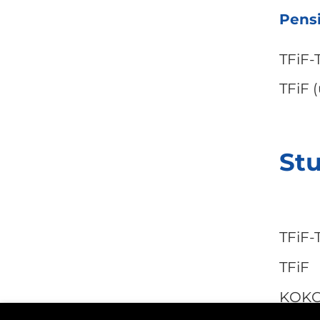
Pens
TFiF-
TFiF 
St
TFiF-
TFiF
KOKO