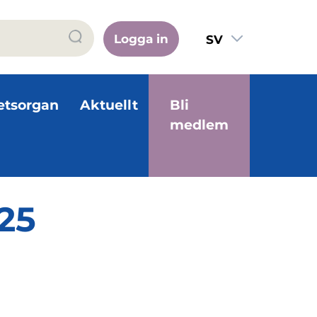
Logga in
SV
FI
EN
etsorgan
Aktuellt
Bli
medlem
25