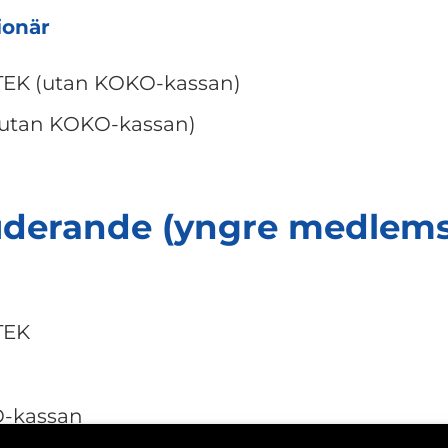
ionär
TEK (utan KOKO-kassan)
(utan KOKO-kassan)
uderande (yngre medlem
TEK
-kassan