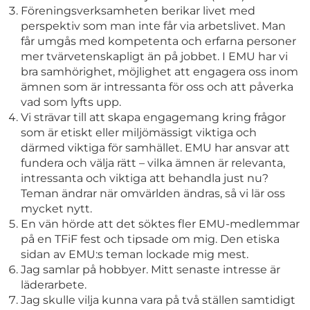
Föreningsverksamheten berikar livet med
perspektiv som man inte får via arbetslivet. Man
får umgås med kompetenta och erfarna personer
mer tvärvetenskapligt än på jobbet. I EMU har vi
bra samhörighet, möjlighet att engagera oss inom
ämnen som är intressanta för oss och att påverka
vad som lyfts upp.
Vi strävar till att skapa engagemang kring frågor
som är etiskt eller miljömässigt viktiga och
därmed viktiga för samhället. EMU har ansvar att
fundera och välja rätt – vilka ämnen är relevanta,
intressanta och viktiga att behandla just nu?
Teman ändrar när omvärlden ändras, så vi lär oss
mycket nytt.
En vän hörde att det söktes fler EMU-medlemmar
på en TFiF fest och tipsade om mig. Den etiska
sidan av EMU:s teman lockade mig mest.
Jag samlar på hobbyer. Mitt senaste intresse är
läderarbete.
Jag skulle vilja kunna vara på två ställen samtidigt