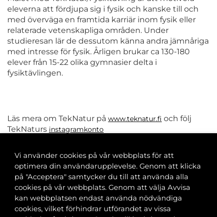
eleverna att fördjupa sig i fysik och kanske till och
med överväga en framtida karriär inom fysik eller
relaterade vetenskapliga områden. Under
studieresan lär de dessutom känna andra jämnåriga
med intresse för fysik. Årligen brukar ca 130-180
elever från 15-22 olika gymnasier delta i
fysiktävlingen.
Läs mera om TekNatur på
och följ
www.teknatur.fi
TekNaturs
instagramkonto
Vi använder cookies på vår webbplats för att
optimera din användarupplevelse. Genom att klicka
på "Acceptera" samtycker du till att använda alla
cookies på vår webbplats. Genom att välja Avvisa
Banvaktsgatan 2A, 00520 Helsingfors
kan webbplatsen endast använda nödvändiga
040 585 2586
cookies, vilket förhindrar utförandet av vissa
kansli@tfif.fi