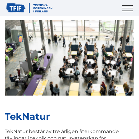
TekNatur
TekNatur består av tre årligen återkommande
tävlingar i teknik och naturvetenskap för