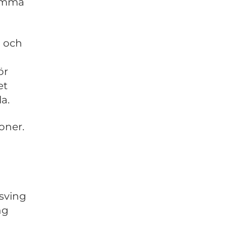
samma
g och
ör
et
a.
oner.
h
psving
ng