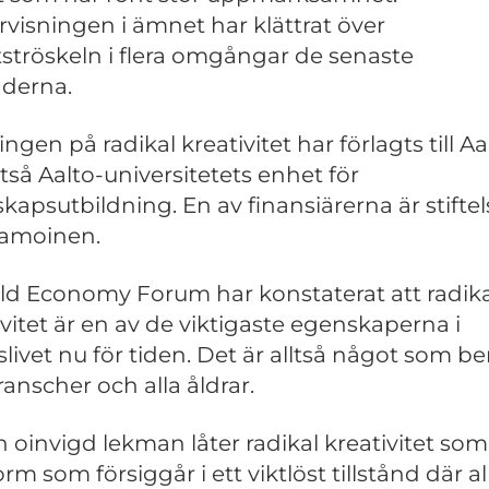
visningen i ämnet har klättrat över
ströskeln i flera omgångar de senaste
derna.
ngen på radikal kreativitet har förlagts till Aa
ltså Aalto-universitetets enhet för
skapsutbildning. En av finansiärerna är stifte
tamoinen.
ld Economy Forum har konstaterat att radika
ivitet är en av de viktigaste egenskaperna i
slivet nu för tiden. Det är alltså något som be
ranscher och alla åldrar.
n oinvigd lekman låter radikal kreativitet so
rm som försiggår i ett viktlöst tillstånd där all