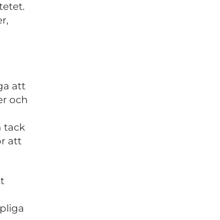
etet.
r,
a att
er och
n tack
r att
t
pliga