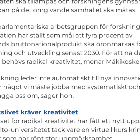
taten ska tillämpas och forskningens gynn
kan på det omgivande samhället ska mätas.
arlamentariska arbetsgruppen för forsknin
ation har ställt som mål att fyra procent av
nds bruttonationalprodukt ska öronmärkas f
ning och utveckling senast 2030. För att nå d
 behövs radikal kreativitet, menar Mäkikoskel
skning leder inte automatiskt till nya innovati
r något vi måste jobba med systematiskt oc
ägga oss om, säger hon.
slivet kräver kreativitet
set för radikal kreativitet har fått ett nytt up
to-universitetet tack vare en virtuell kurs kri
 som har rönt stor uppmärksamhet.