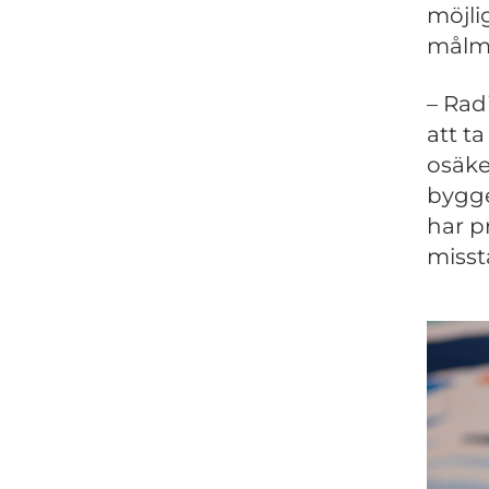
möjli
målme
– Rad
att t
osäke
bygge
har pr
misst