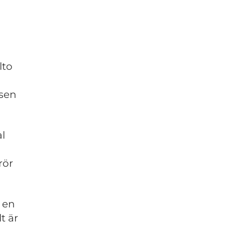
lto
lsen
l
rör
m en
t är