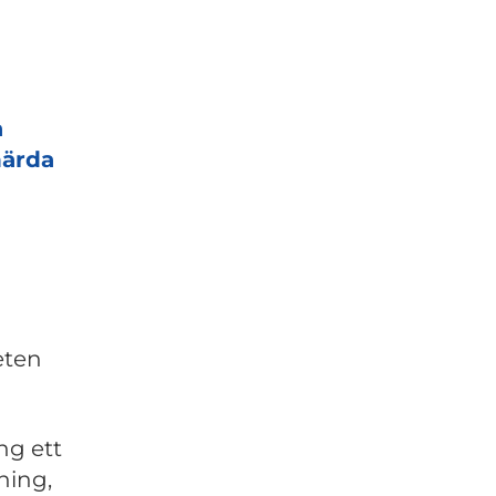
a
härda
eten
ng ett
ning,