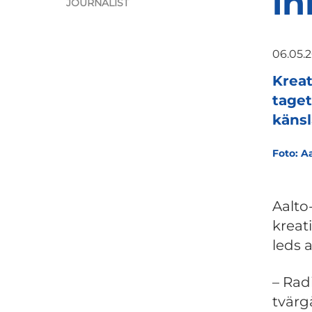
in
JOURNALIST
06.05.
Kreat
taget
känsl
Foto: A
Aalto
kreat
leds 
– Radi
tvärg