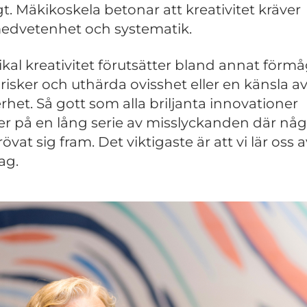
gt. Mäkikoskela betonar att kreativitet kräver
dvetenhet och systematik.
ikal kreativitet förutsätter bland annat förm
a risker och uthärda ovisshet eller en känsla a
rhet. Så gott som alla briljanta innovationer
r på en lång serie av misslyckanden där nå
övat sig fram. Det viktigaste är att vi lär oss 
ag.