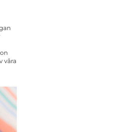
ågan
v
gon
av våra