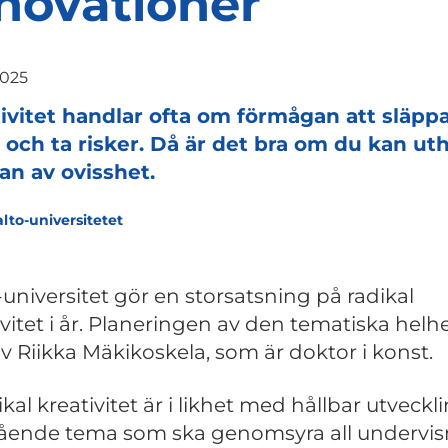
novationer
2025
ivitet handlar ofta om förmågan att släpp
 och ta risker. Då är det bra om du kan ut
an av ovisshet.
alto-universitetet
-universitet gör en storsatsning på radikal
ivitet i år. Planeringen av den tematiska helh
av Riikka Mäkikoskela, som är doktor i konst.
kal kreativitet är i likhet med hållbar utveckli
ående tema som ska genomsyra all undervis