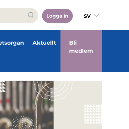
Logga in
SV
FI
EN
etsorgan
Aktuellt
Bli
medlem