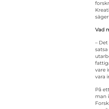
forsk
Kreati
säger
Vad m
– Det
satsa
utarb
fatti
vare 
vara 
På et
man i
Forsk