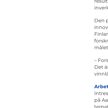
resul
inver
Den p
innov
Finla
forsk
målet
– For
Det ä
vinnl
Arbet
Intres
på Aal
temat