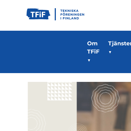
Om
Tjänste
TFiF