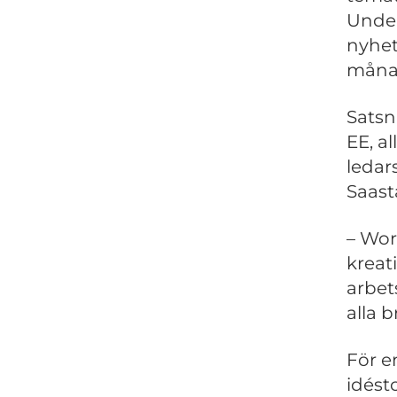
Under
nyhet
måna
Satsni
EE, al
ledar
Saas
– Wor
kreat
arbet
alla b
För e
idésto