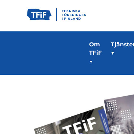
Om
Tjänste
TFiF