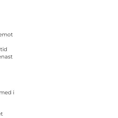
 emot
tid
enast
 med i
et