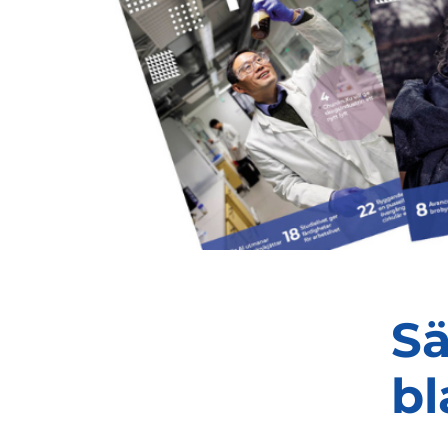
Sä
bl