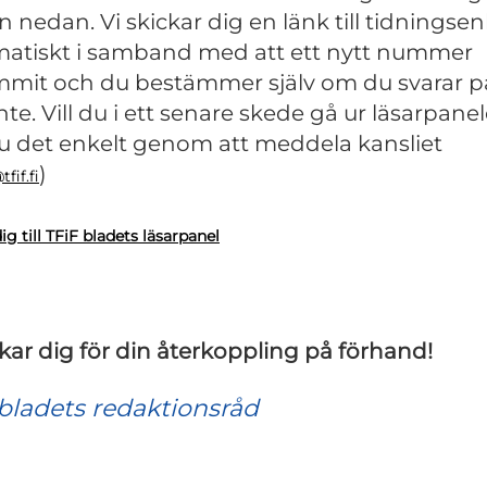
n nedan. Vi skickar dig en länk till tidningse
atiskt i samband med att ett nytt nummer
mit och du bestämmer själv om du svarar p
inte. Vill du i ett senare skede gå ur läsarpane
u det enkelt genom att meddela kansliet
)
fif.fi
g till TFiF bladets läsarpanel
ckar dig för din återkoppling på förhand!
bladets redaktionsråd