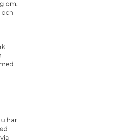
ng om.
g och
nk
m
p med
du har
med
via