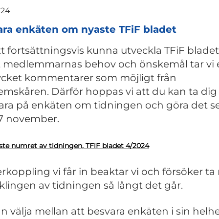
024
ra enkäten om nyaste TFiF bladet
tt fortsättningsvis kunna utveckla TFiF bladet
t medlemmarnas behov och önskemål tar vi
cket kommentarer som möjligt från
mskåren. Därför hoppas vi att du kan ta dig 
vara på enkäten om tidningen och göra det s
7 november.
ste numret av tidningen, TFiF bladet 4/2024
erkoppling vi får in beaktar vi och försöker ta
klingen av tidningen så långt det går.
n välja mellan att besvara enkäten i sin helh