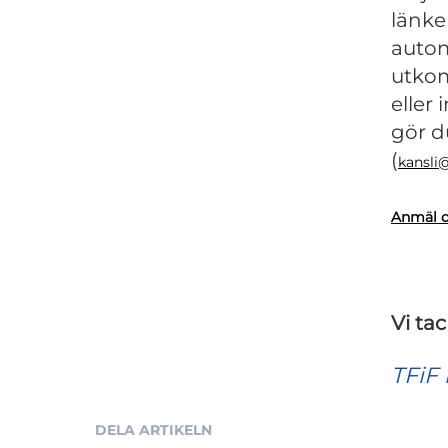
länke
autom
utkom
eller 
gör d
(
kansli@t
Anmäl di
Vi ta
TFiF 
DELA ARTIKELN