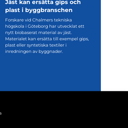
Jäst kan ersätta gips och
plast i byggbranschen
Forskare vid Chalmers tekniska
högskola i Göteborg har utvecklat ett
nytt biobaserat material av jäst.
Materialet kan ersätta till exempel gips,
plast eller syntetiska textiler i
inredningen av byggnader.
a
i@tfif.fi