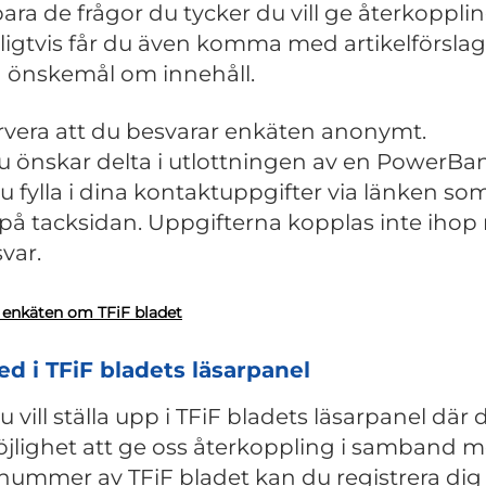
 bara de frågor du tycker du vill ge återkoppli
ligtvis får du även komma med artikelförsla
 önskemål om innehåll.
vera att du besvarar enkäten anonymt.
 du önskar delta i utlottningen av en PowerBa
u fylla i dina kontaktuppgifter via länken so
 på tacksidan. Uppgifterna kopplas inte iho
var.
 enkäten om TFiF bladet
d i TFiF bladets läsarpanel
 vill ställa upp i TFiF bladets läsarpanel där 
jlighet att ge oss återkoppling i samband 
 nummer av TFiF bladet kan du registrera dig 