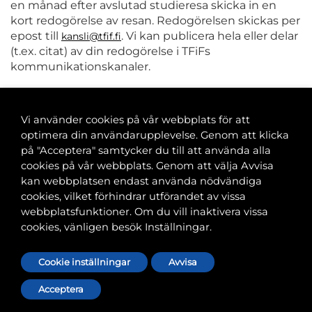
en månad efter avslutad studieresa skicka in en
kort redogörelse av resan. Redogörelsen skickas per
epost till
. Vi kan publicera hela eller delar
kansli@tfif.fi
(t.ex. citat) av din redogörelse i TFiFs
kommunikationskanaler.
Om studieresan inte blir av måste du återbetala
hela stipendiesumman.
Vi använder cookies på vår webbplats för att
optimera din användarupplevelse. Genom att klicka
på "Acceptera" samtycker du till att använda alla
cookies på vår webbplats. Genom att välja Avvisa
Banvaktsgatan 2A, 00520 Helsingfors
kan webbplatsen endast använda nödvändiga
040 585 2586
cookies, vilket förhindrar utförandet av vissa
kansli@tfif.fi
webbplatsfunktioner. Om du vill inaktivera vissa
cookies, vänligen besök Inställningar.
Cookie-inställningar
Cookie inställningar
Avvisa
Acceptera