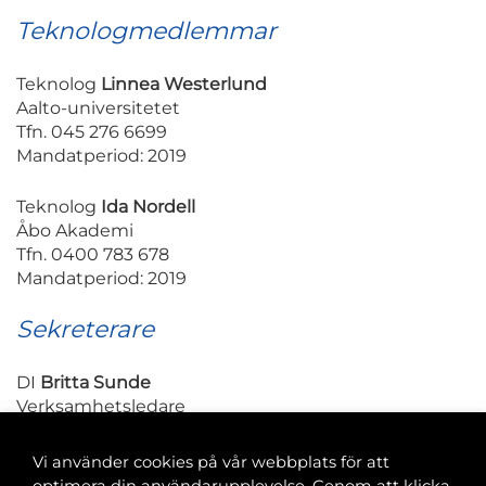
Teknologmedlemmar
Teknolog
Linnea Westerlund
Aalto-universitetet
Tfn. 045 276 6699
Mandatperiod: 2019
Teknolog
Ida Nordell
Åbo Akademi
Tfn. 0400 783 678
Mandatperiod: 2019
Sekreterare
DI
Britta Sunde
Verksamhetsledare
Tekniska Föreningen i Finland r.f.
Tfn. 050 569 1463
Vi använder cookies på vår webbplats för att