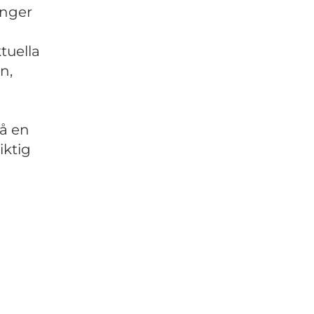
ånger
tuella
n,
så en
iktig