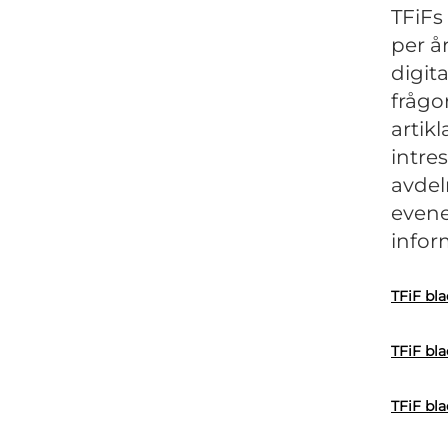
TFiFs
per å
digit
frågo
artik
intre
avdel
evene
infor
TFiF bl
TFiF bl
TFiF bl