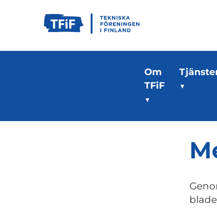
Om
Tjänste
TFiF
Me
Genom
blade