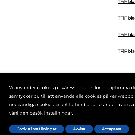
TFiF bl
TFiF bla
TFiF bla
TFiF bla
Vi använder cookies på vår webbplats för att optimera 
samtycker du till att använda alla cookies på vår webb
nödvändiga cookies, vilket förhindrar utförandet av vissa
Banvaktsgatan 2A
vänligen besök Inställningar.
Cookie-inställning
Cookie inställningar
Avvisa
Acceptera