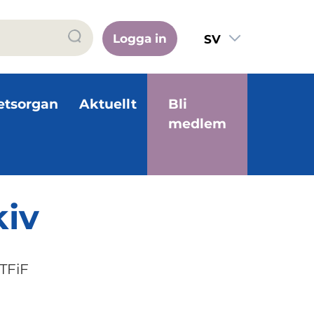
Logga in
SV
FI
EN
etsorgan
Aktuellt
Bli
medlem
iv
TFiF