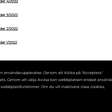
adet 4/2022
det 3/2022
det 2/2022
det 1/2022
din användarupplevelse. Genom att klicka på "Acceptera"
plats. Genom att välja Avvisa kan webbplatsen endast använd
 webbplatsfunktioner. Om du vill inaktivera vissa cookies,
, 00520 Helsingfors
040 585 2586
kansl
ar