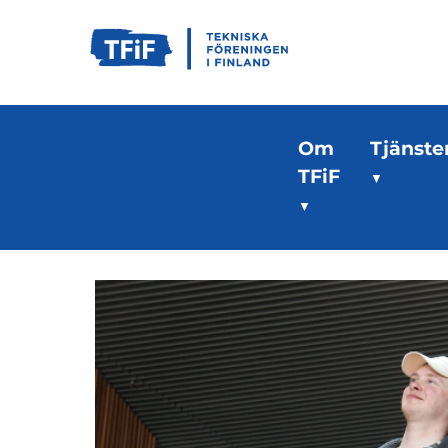
Om
Tjänste
TFiF