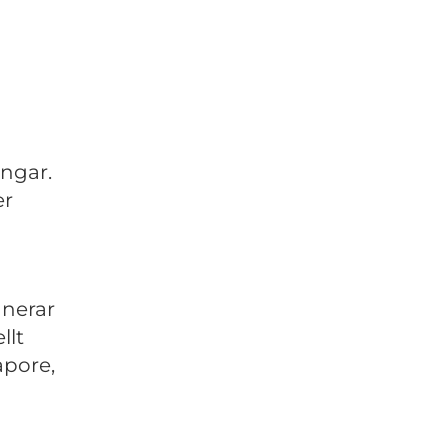
ingar.
er
anerar
llt
apore,