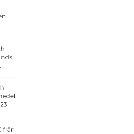
gen
ch
ands,
.
ch
medel.
 23
 från