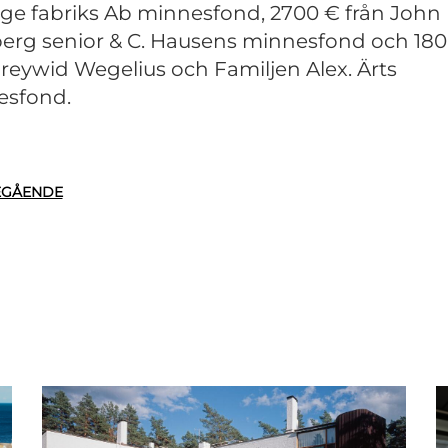
ge fabriks Ab minnesfond, 2700 € från John
erg senior & C. Hausens minnesfond och 18
Freywid Wegelius och Familjen Alex. Ärts
esfond.
EGÅENDE