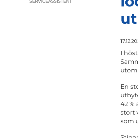
lo
SERVICEASSISTENT
ut
17.12.2
I hös
Samma
utoml
En st
utbyt
42 % a
stort 
som u
Stipen