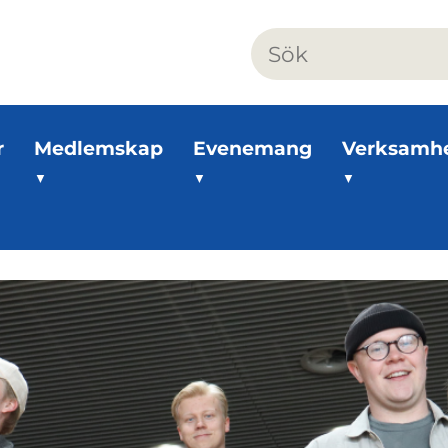
r
Medlemskap
Evenemang
Verksamh