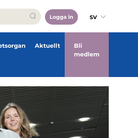
Logga in
SV
FI
EN
etsorgan
Aktuellt
Bli
medlem