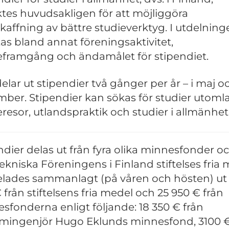
tes huvudsakligen för att möjliggöra
skaffning av bättre studieverktyg. I utdelnin
as bland annat föreningsaktivitet,
eframgång och ändamålet för stipendiet.
delar ut stipendier två gånger per år – i maj o
ber. Stipendier kan sökas för studier utoml
eresor, utlandspraktik och studier i allmänhet
ndier delas ut från fyra olika minnesfonder o
Tekniska Föreningens i Finland stiftelses fria 
delades sammanlagt (på våren och hösten) ut
 från stiftelsens fria medel och 25 950 € från
sfonderna enligt följande: 18 350 € från
mingenjör Hugo Eklunds minnesfond, 3100 €