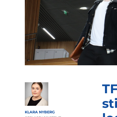
TF
st
KLARA NYBERG