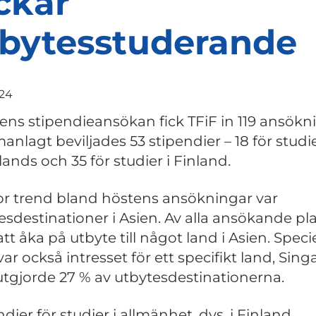
ckar
bytesstuderande
024
tens stipendieansökan fick TFiF in 119 ansökn
nlagt beviljades 53 stipendier – 18 för studi
ands och 35 för studier i Finland.
or trend bland höstens ansökningar var
esdestinationer i Asien. Av alla ansökande pl
tt åka på utbyte till något land i Asien. Specie
var också intresset för ett specifikt land, Sing
tgjorde 27 % av utbytesdestinationerna.
dier för studier i allmänhet, dvs. i Finland,