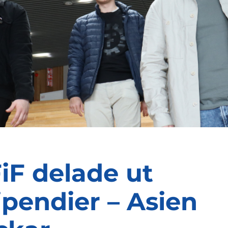
iF delade ut
ipendier – Asien