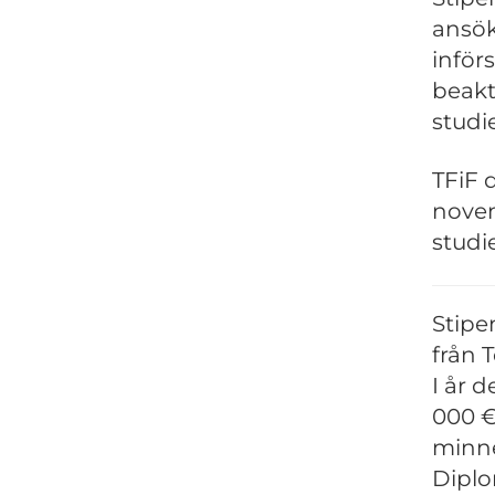
ansök
inför
beakt
studi
TFiF 
novem
studi
Stipe
från 
I år 
000 €
minne
Diplo