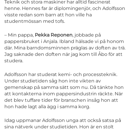
Teknik och stora maskiner har alltid fascinerat
henne. Hennes far är diplomingenjör, och Adolfsson
visste redan som barn att hon ville ha
studentmössan med tofs.
– Min pappa,
Pekka Reponen
, jobbade på
pappersbruket i Anjala. Ibland hälsade vi på honom
där. Mina barndomsminnen präglas av doften av trä.
Jag saknade den doften när jag kom till Åbo för att
studera.
Adolfsson har studerat kemi- och processteknik.
Under studietiden såg hon inte vikten av
gemenskap på samma sätt som nu. Då tänkte hon
att kontakterna inom pappersindustrin räckte. När
det blev tuffare tider för branschen insåg hon att
hon hade lagt alla ägg i samma korg.
Idag uppmanar Adolfsson unga att också satsa på
sina nätverk under studietiden. Hon är en stolt