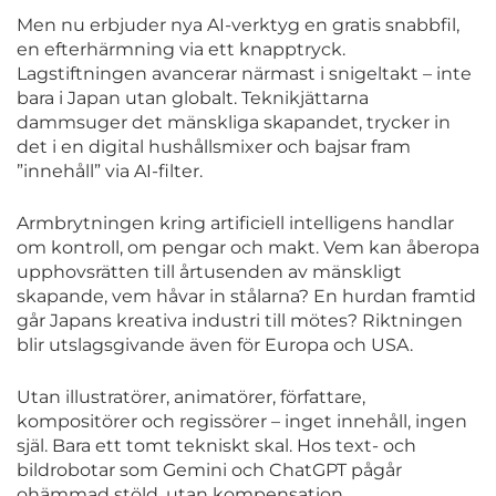
Men nu erbjuder nya AI-verktyg en gratis snabbfil,
en efterhärmning via ett knapptryck.
Lagstiftningen avancerar närmast i snigeltakt – inte
bara i Japan utan globalt. Teknikjättarna
dammsuger det mänskliga skapandet, trycker in
det i en digital hushållsmixer och bajsar fram
”innehåll” via AI-filter.
Armbrytningen kring artificiell intelligens handlar
om kontroll, om pengar och makt. Vem kan åberopa
upphovsrätten till årtusenden av mänskligt
skapande, vem håvar in stålarna? En hurdan framtid
går Japans kreativa industri till mötes? Riktningen
blir utslagsgivande även för Europa och USA.
Utan illustratörer, animatörer, författare,
kompositörer och regissörer – inget innehåll, ingen
själ. Bara ett tomt tekniskt skal. Hos text- och
bildrobotar som Gemini och ChatGPT pågår
ohämmad stöld, utan kompensation.