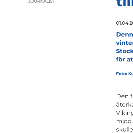
ti
JOURNALIST
01.04.
Denna
vinte
Stoc
för a
Foto: K
Den f
återk
Vikin
mjöd o
skull