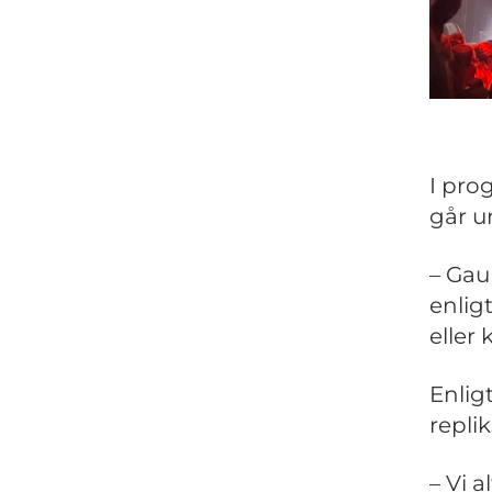
I pro
går u
– Gau
enlig
eller
Enlig
repli
– Vi 