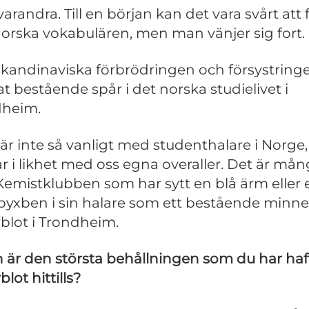
arandra. Till en början kan det vara svårt att 
orska vokabulären, men man vänjer sig fort.
kandinaviska förbrödringen och försystring
t bestående spår i det norska studielivet i
dheim.
 är inte så vanligt med studenthalare i Norge
r i likhet med oss egna overaller. Det är må
 Kemistklubben som har sytt en blå ärm eller 
 byxben i sin halare som ett bestående minne
rblot i Trondheim.
n är den största behållningen som du har haf
blot hittills?