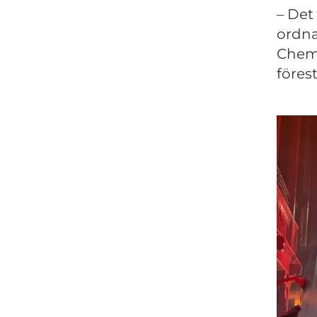
– Det
ordna
Chemi
föres