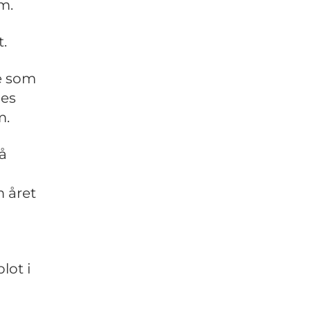
m.
t.
e som
ges
m.
å
m året
lot i