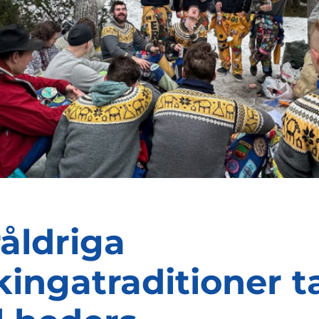
åldriga
kingatraditioner t