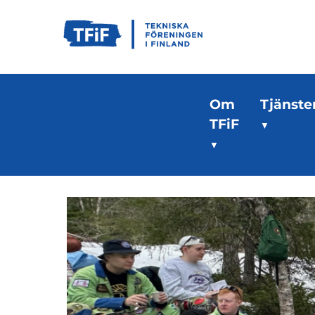
Om
Tjänste
TFiF