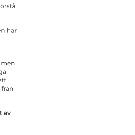
förstå
en har
, men
nga
ett
 från
t av