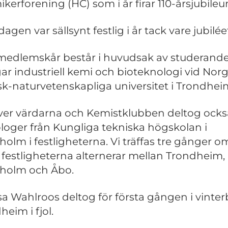
kerforening (HC) som i år firar 110-årsjubileu
agen var sällsynt festlig i år tack vare jubilée
medlemskår består i huvudsak av studerand
ar industriell kemi och bioteknologi vid Nor
sk-naturvetenskapliga universitet i Trondhei
ver värdarna och Kemistklubben deltog ocks
loger från Kungliga tekniska högskolan i
holm i festligheterna. Vi träffas tre gånger o
t festligheterna alternerar mellan Trondheim,
holm och Åbo.
sa Wahlroos deltog för första gången i vinterb
heim i fjol.