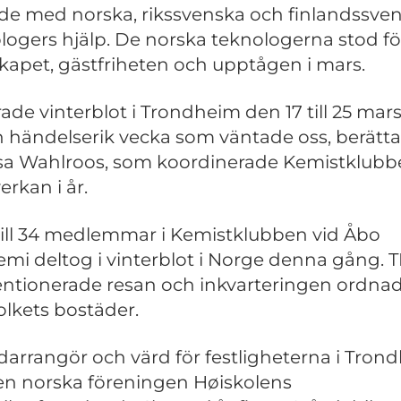
de med norska, rikssvenska och finlandssve
logers hjälp. De norska teknologerna stod fö
kapet, gästfriheten och upptågen i mars.
irade vinterblot i Trondheim den 17 till 25 mar
n händelserik vecka som väntade oss, berätt
sa Wahlroos, som koordinerade Kemistklubb
rkan i år.
ill 34 medlemmar i Kemistklubben vid Åbo
mi deltog i vinterblot i Norge denna gång. T
ntionerade resan och inkvarteringen ordnad
olkets bostäder.
arrangör och värd för festligheterna i Tron
en norska föreningen Høiskolens