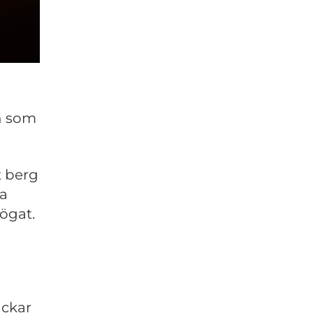
n som
t berg
da
 ögat.
ackar