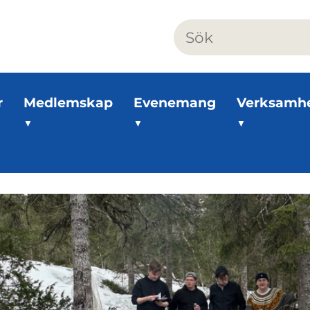
r
Medlemskap
Evenemang
Verksamh