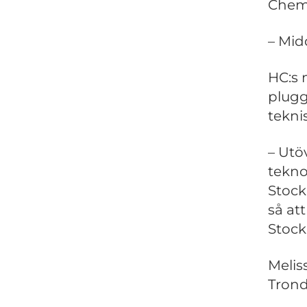
Chemi
– Midd
HC:s 
plugg
tekni
– Utö
tekno
Stock
så at
Stock
Melis
Trond