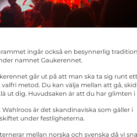
grammet ingår också en besynnerlig traditio
nder namnet Gaukerennet.
kerennet går ut på att man ska ta sig runt et
t valfri metod. Du kan välja mellan att gå, ski
 klä ut dig. Huvudsaken är att du har glimten i
t Wahlroos är det skandinaviska som gäller i
kskiftet under festligheterna.
alternerar mellan norska och svenska då vi sn