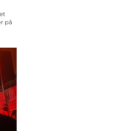
et
r på