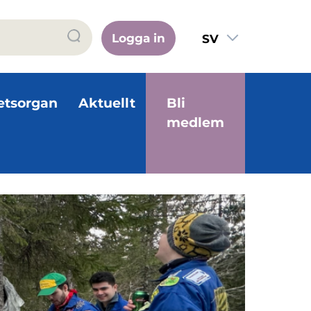
Logga in
SV
FI
EN
etsorgan
Aktuellt
Bli
medlem