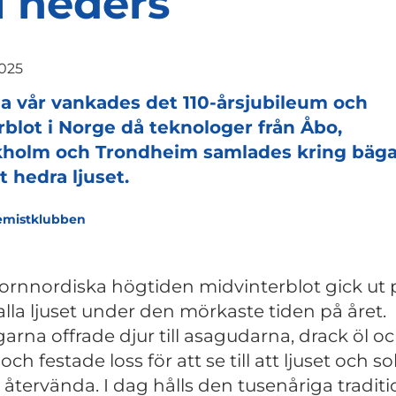
ll heders
2025
 vår vankades det 110-årsjubileum och
rblot i Norge då teknologer från Åbo,
kholm och Trondheim samlades kring bäg
tt hedra ljuset.
emistklubben
ornnordiska högtiden midvinterblot gick ut 
alla ljuset under den mörkaste tiden på året.
garna offrade djur till asagudarna, drack öl o
ch festade loss för att se till att ljuset och s
e återvända. I dag hålls den tusenåriga tradit