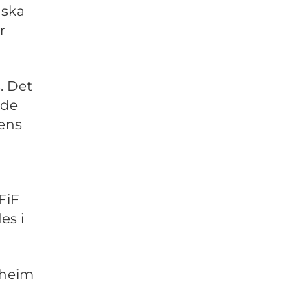
nska
r
s. Det
ade
ens
FiF
es i
dheim