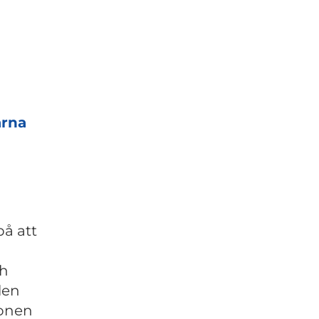
arna
på att
ch
olen
ionen