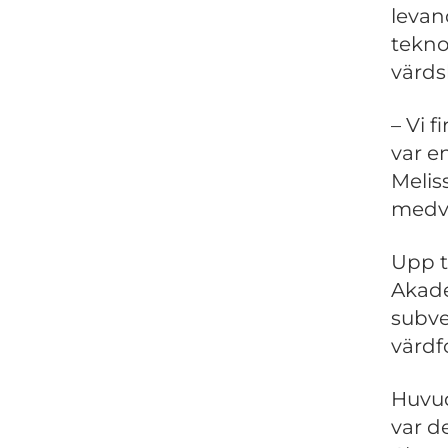
levan
tekno
värds
– Vi f
var e
Melis
medve
Upp t
Akade
subve
värdf
Huvud
var d