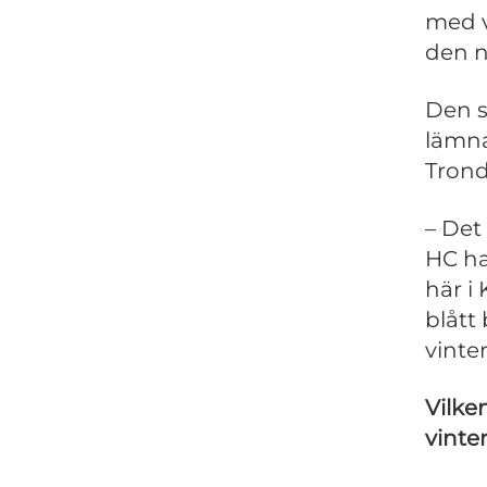
med v
den n
Den s
lämna
Tron
– Det
HC ha
här i
blått
vinte
Vilke
vinter