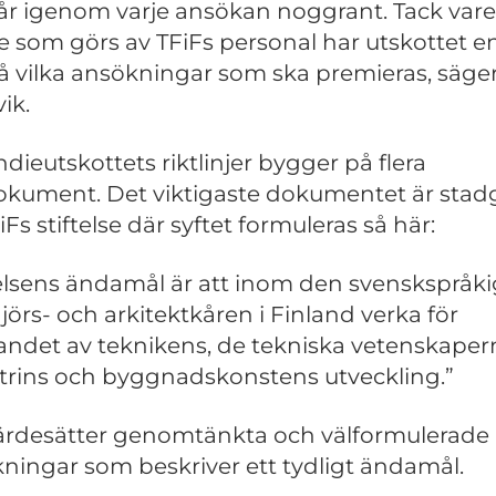
går igenom varje ansökan noggrant. Tack vare
e som görs av TFiFs personal har utskottet e
å vilka ansökningar som ska premieras, säge
ik.
ndieutskottets riktlinjer bygger på flera
okument. Det viktigaste dokumentet är stad
iFs stiftelse där syftet formuleras så här:
telsens ändamål är att inom den svenskspråk
jörs- och arkitektkåren i Finland verka för
andet av teknikens, de tekniska vetenskaper
trins och byggnadskonstens utveckling.”
värdesätter genomtänkta och välformulerade
ningar som beskriver ett tydligt ändamål.