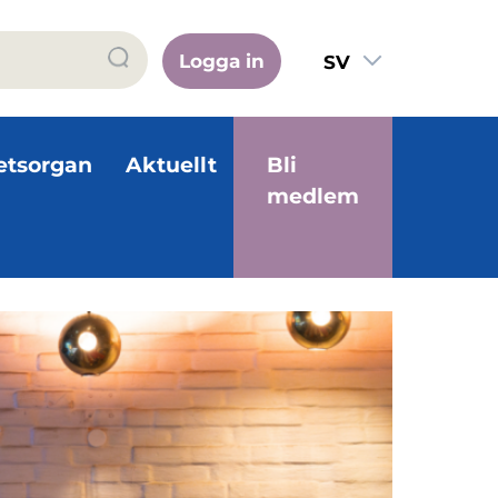
Logga in
SV
FI
EN
etsorgan
Aktuellt
Bli
medlem