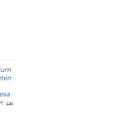
dium
eten
resa
r.
Läs