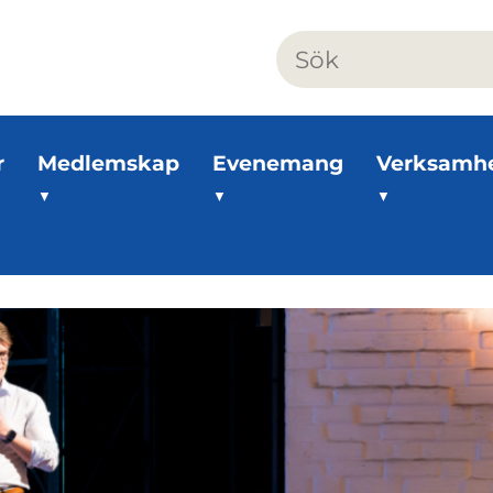
r
Medlemskap
Evenemang
Verksamh