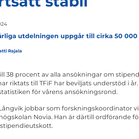
rtsatt stabil
024
rliga utdelningen uppgår till cirka 50 000
tti Rajala
ill 38 procent av alla ansökningar om stipend
r riktats till TFiF har beviljats understöd i år
 statistiken för vårens ansökningsrond.
Långvik jobbar som forskningskoordinator v
högskolan Novia. Han är därtill ordförande fö
 stipendieutskott.