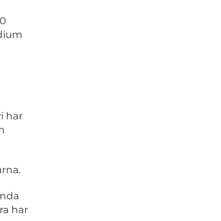
00
ndium
i har
ch
arna.
enda
ra har