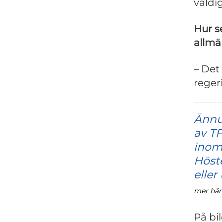
väldi
Hur s
allmä
– Det
reger
Ännu
av TF
inom 
Höste
eller
mer här
På bi