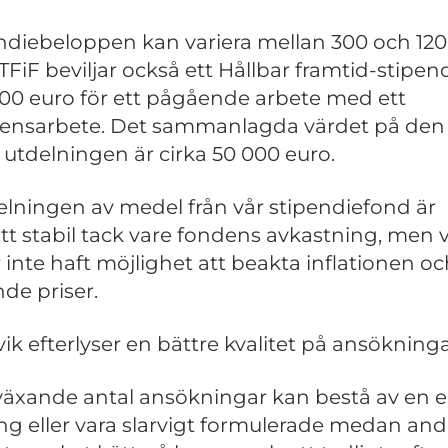
ndiebeloppen kan variera mellan 300 och 12
 TFiF beviljar också ett Hållbar framtid-stipe
00 euro för ett pågående arbete med ett
ensarbete. Det sammanlagda värdet på den
a utdelningen är cirka 50 000 euro.
elningen av medel från vår stipendiefond är
att stabil tack vare fondens avkastning, men v
r inte haft möjlighet att beakta inflationen o
nde priser.
ik efterlyser en bättre kvalitet på ansökning
 växande antal ansökningar kan bestå av en 
g eller vara slarvigt formulerade medan and