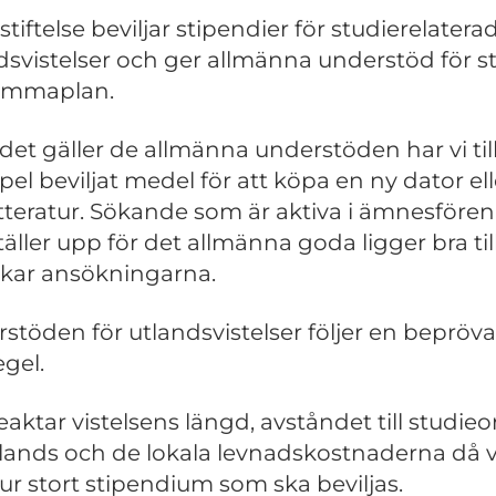
stiftelse beviljar stipendier för studierelatera
dsvistelser och ger allmänna understöd för s
emmaplan.
 det gäller de allmänna understöden har vi til
el beviljat medel för att köpa en ny dator ell
itteratur. Sökande som är aktiva i ämnesföre
äller upp för det allmänna goda ligger bra till
kar ansökningarna.
stöden för utlandsvistelser följer en bepröv
gel.
beaktar vistelsens längd, avståndet till studieo
ands och de lokala levnadskostnaderna då vi
hur stort stipendium som ska beviljas.