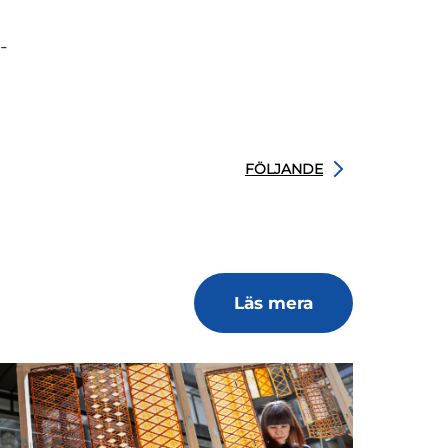
-
FÖLJANDE
Läs mera