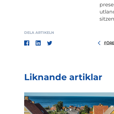
prese
utlan
sitze
DELA ARTIKELN
FÖR
Liknande artiklar