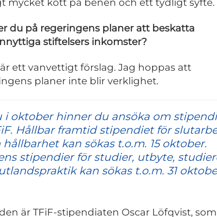
gt mycket kött på benen och ett tydligt syfte.
er du på regeringens planer att beskatta
nnyttiga stiftelsers inkomster?
 är ett vanvettigt förslag. Jag hoppas att
ingens planer inte blir verklighet.
 i oktober hinner du ansöka om stipen
iF. Hållbar framtid stipendiet för slutarb
hållbarhet kan sökas t.o.m. 15 oktober.
ns stipendier för studier, utbyte, studie
 utlandspraktik kan sökas t.o.m. 31 oktobe
lden är TFiF-stipendiaten Oscar Löfqvist, som