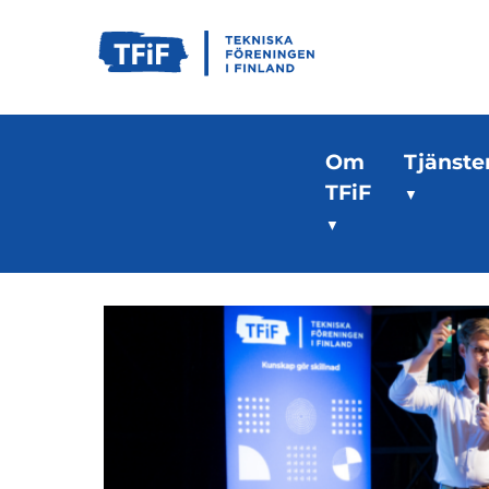
Om
Tjänste
TFiF