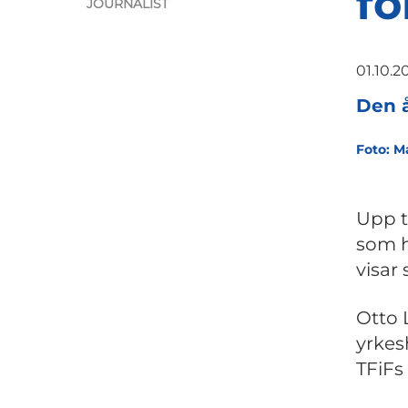
fo
JOURNALIST
01.10.2
Den å
Foto: Ma
Upp t
som ha
visar
Otto 
yrkes
TFiFs