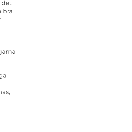
 det
n bra
r
garna
iga
nas,