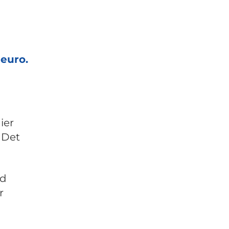
 euro.
ier
. Det
id
r