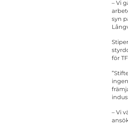
– Vi 
arbet
syn p
Långv
Stipe
styrd
för TF
”Stif
ingen
främj
indus
– Vi 
ansök