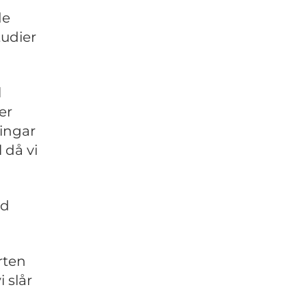
de
tudier
l
er
ningar
 då vi
ad
rten
 slår