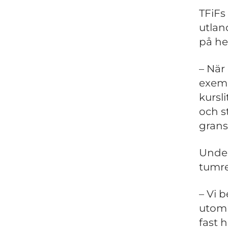
TFiFs 
utlan
på h
– När
exemp
kursl
och st
grans
Under
tumre
– Vi 
utoml
fast 