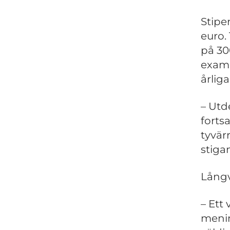
Stipe
euro.
på 30
exam
årlig
– Utd
forts
tyvär
stiga
Långv
– Ett
menin