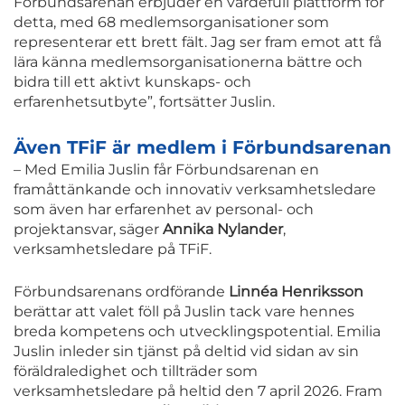
Förbundsarenan erbjuder en värdefull plattform för
detta, med 68 medlemsorganisationer som
representerar ett brett fält. Jag ser fram emot att få
lära känna medlemsorganisationerna bättre och
bidra till ett aktivt kunskaps- och
erfarenhetsutbyte”, fortsätter Juslin.
Även TFiF är medlem i Förbundsarenan
– Med Emilia Juslin får Förbundsarenan en
framåttänkande och innovativ verksamhetsledare
som även har erfarenhet av personal- och
projektansvar, säger
Annika Nylander
,
verksamhetsledare på TFiF.
Förbundsarenans ordförande
Linnéa Henriksson
berättar att valet föll på Juslin tack vare hennes
breda kompetens och utvecklingspotential. Emilia
Juslin inleder sin tjänst på deltid vid sidan av sin
föräldraledighet och tillträder som
verksamhetsledare på heltid den 7 april 2026. Fram