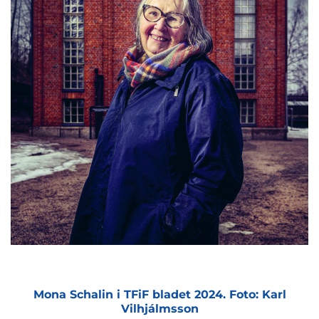
Mona Schalin i TFiF bladet 2024. Foto: Karl
Vilhjálmsson