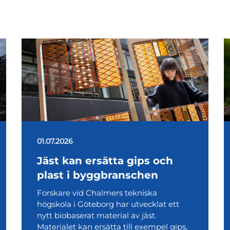
01.07.2026
Jäst kan ersätta gips och
plast i byggbranschen
Forskare vid Chalmers tekniska
högskola i Göteborg har utvecklat ett
nytt biobaserat material av jäst.
Materialet kan ersätta till exempel gips,