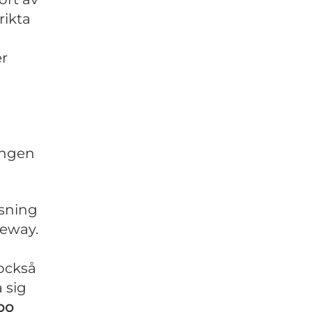
rikta
er
ingen
tsning
teway.
 också
 sig
po