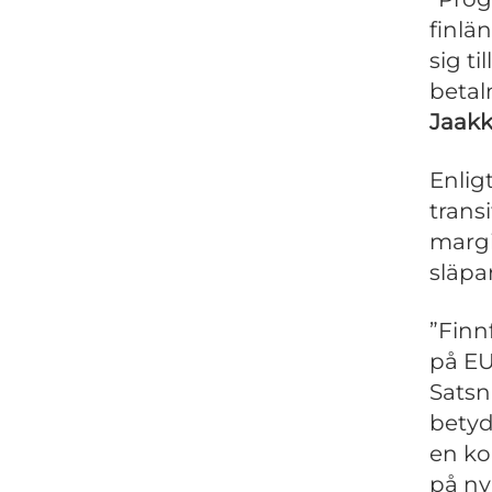
finlä
sig ti
betal
Jaak
Enlig
trans
margi
släpar
”Finn
på EU
Satsn
betyd
en ko
på ny