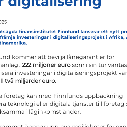
r digitalisering
025
atsägda finansinstitutet Finnfund lanserar ett nytt p
 främja investeringar i digitaliseringsprojekt i Afrika,
tinamerika.
und kommer att bevilja lånegarantier för
anlagt
222 miljoner euro
som i sin tur väntas
isera investeringar i digitaliseringsprojekt vä
ll
två miljarder euro
.
a företag kan med Finnfunds uppbackning
ra teknologi eller digitala tjänster till företa
rksamma i låginkomstländer.
rammet öppnar upp nya möjligheter för exp