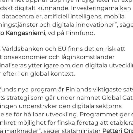
ndskt digitalt kunnande. Investeringarna kan 
ll datacentraler, artificiell intelligens, mobila
ningstjänster och digitala innovationer”, säg
ko Kangasniemi
, vd på Finnfund.
t Världsbanken och EU finns det en risk att
itionsekonomier och låginkomstländer
naliseras ytterligare om den digitala utveckl
 efter i en global kontext.
funds nya program är Finlands viktigaste sa
:s strategi som går under namnet Global Ga
ingen understryker den digitala sektorns
else för hållbar utveckling. Programmet ger
nkret möjlighet för finska företag att etablera
a marknader”, säger statsminister
Petteri Or