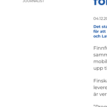
fö
JOURNALIST
04.12.2
Det st
för att
och La
Finnf
samm
mobil
upp ti
Finsk
levere
är ve
”Prog