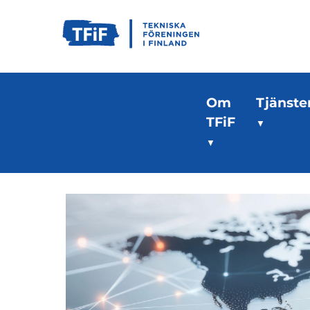
Om
Tjänste
TFiF