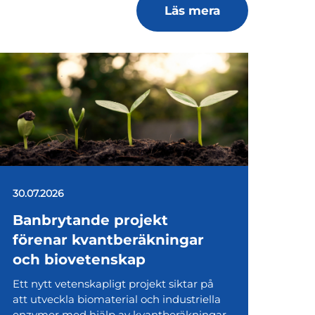
Läs mera
30.07.2026
Banbrytande projekt
förenar kvantberäkningar
och biovetenskap
Ett nytt vetenskapligt projekt siktar på
att utveckla biomaterial och industriella
enzymer med hjälp av kvantberäkningar