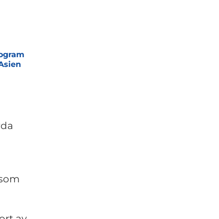
rogram
 Asien
rda
g som
ort av