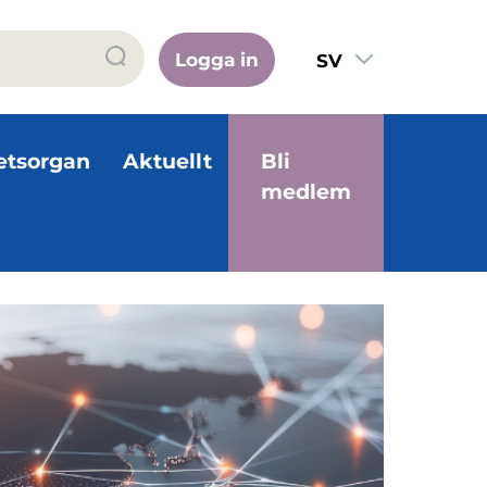
Logga in
SV
FI
EN
etsorgan
Aktuellt
Bli
medlem