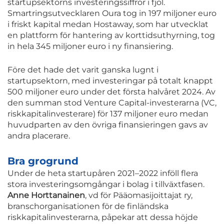
startupsektorns investeringssiffror i fjol.
Smartringsutvecklaren Oura tog in 197 miljoner euro
i friskt kapital medan Hostaway, som har utvecklat
en plattform för hantering av korttidsuthyrning, tog
in hela 345 miljoner euro i ny finansiering.
Före det hade det varit ganska lugnt i
startupsektorn, med investeringar på totalt knappt
500 miljoner euro under det första halvåret 2024. Av
den summan stod Venture Capital-investerarna (VC,
riskkapitalinvesterare) för 137 miljoner euro medan
huvudparten av den övriga finansieringen gavs av
andra placerare.
Bra grogrund
Under de heta startupåren 2021–2022 inföll flera
stora investeringsomgångar i bolag i tillväxtfasen.
Anne Horttanainen
, vd för Pääomasijoittajat ry,
branschorganisationen för de finländska
riskkapitalinvesterarna, påpekar att dessa höjde