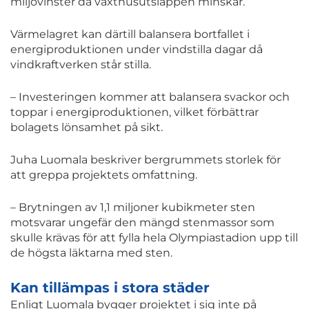
miljövinster då växthusutsläppen minskar.
Värmelagret kan därtill balansera bortfallet i
energiproduktionen under vindstilla dagar då
vindkraftverken står stilla.
– Investeringen kommer att balansera svackor och
toppar i energiproduktionen, vilket förbättrar
bolagets lönsamhet på sikt.
Juha Luomala beskriver bergrummets storlek för
att greppa projektets omfattning.
– Brytningen av 1,1 miljoner kubikmeter sten
motsvarar ungefär den mängd stenmassor som
skulle krävas för att fylla hela Olympiastadion upp till
de högsta läktarna med sten.
Kan tillämpas i stora städer
Enligt Luomala bygger projektet i sig inte på