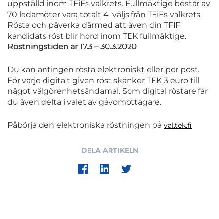
uppställd inom TFiFs valkrets. Fullmäktige består av
70 ledamöter vara totalt 4 väljs från TFiFs valkrets.
Rösta och påverka därmed att även din TFIF
kandidats röst blir hörd inom TEK fullmäktige.
Röstningstiden är 17.3 – 30.3.2020
Du kan antingen rösta elektroniskt eller per post.
För varje digitalt given röst skänker TEK 3 euro till
något välgörenhetsändamål. Som digital röstare får
du även delta i valet av gåvomottagare.
Påbörja den elektroniska röstningen på
val.tek.fi
DELA ARTIKELN