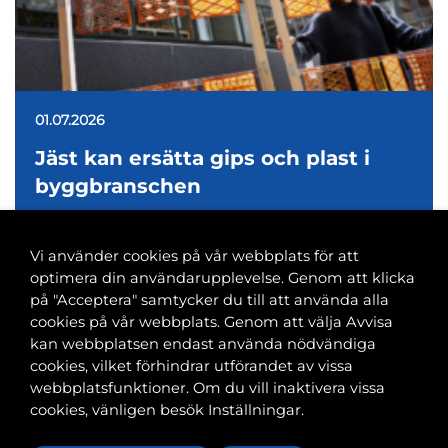
01.07.2026
Jäst kan ersätta gips och plast i
byggbranschen
Vi använder cookies på vår webbplats för att
optimera din användarupplevelse. Genom att klicka
på "Acceptera" samtycker du till att använda alla
cookies på vår webbplats. Genom att välja Avvisa
Banvaktsgatan 2A, 00520 Helsingfors
kan webbplatsen endast använda nödvändiga
040 585 2586
cookies, vilket förhindrar utförandet av vissa
kansli@tfif.fi
webbplatsfunktioner. Om du vill inaktivera vissa
cookies, vänligen besök Inställningar.
Cookie-inställningar