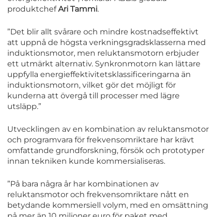
produktchef
Ari Tammi
.
”Det blir allt svårare och mindre kostnadseffektivt
att uppnå de högsta verkningsgradsklasserna med
induktionsmotor, men reluktansmotorn erbjuder
ett utmärkt alternativ. Synkronmotorn kan lättare
uppfylla energieffektivitetsklassificeringarna än
induktionsmotorn, vilket gör det möjligt för
kunderna att övergå till processer med lägre
utsläpp.”
Utvecklingen av en kombination av reluktansmotor
och programvara för frekvensomriktare har krävt
omfattande grundforskning, försök och prototyper
innan tekniken kunde kommersialiseras.
”På bara några år har kombinationen av
reluktansmotor och frekvensomriktare nått en
betydande kommersiell volym, med en omsättning
på mer än 10 miljoner euro för paket med