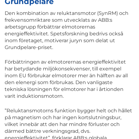
Grundpelare
Den kombination av reluktansmotor (SynRM) och
frekvensomriktare som utvecklats av ABB:s
arbetsgrupp förbättrar elmotorernas
energieffektivitet. Spetsforskning bedrivs också
inom företaget, motiverar juryn som delat ut
Grundpelare-priset.
Förbättringen av elmotorernas energieffektivitet
har betydande miljökonsekvenser, till exempel
inom EU förbrukar elmotorer mer än hälften av all
den elenergi som förbrukas. Den vanligaste
tekniska lösningen för elmotorer har i årtionden
varit induktionsmotorn.
”Reluktansmotorns funktion bygger helt och hållet
på magnetism och har ingen kortslutningsbur,
vilket innebär att den har mindre förluster och
därmed bättre verkningsgrad, dvs.
energieffektivitet”, förklarar ABB:s globala