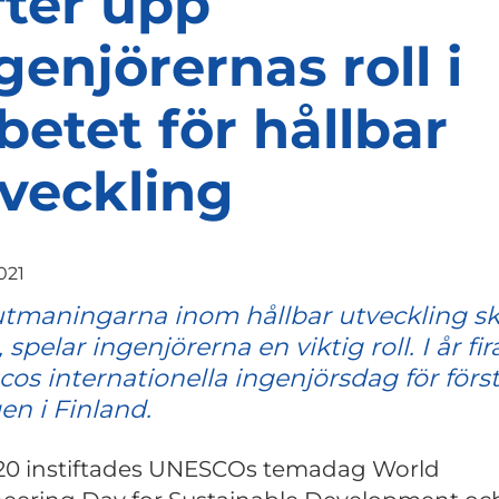
fter upp
genjörernas roll i
betet för hållbar
veckling
021
utmaningarna inom hållbar utveckling s
, spelar ingenjörerna en viktig roll. I år fir
os internationella ingenjörsdag för förs
n i Finland.
20 instiftades UNESCOs temadag World