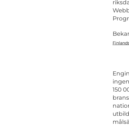
riksd
Webbi
Prog
Beka
Finland
Engin
ingenj
150 0
brans
natio
utbil
målsä