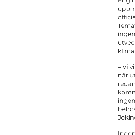
Engin
uppmä
offic
Temat
ingen
utvec
klima
– Vi v
när u
redan
komme
inge
behov
Jokin
Ingen