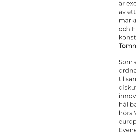
är ex
av et
markn
och F
konst
Tomm
Som e
ordna
till
disku
innov
hållb
hörs 
euro
Evene