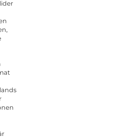
ider
den
en,
e
n
mat
nlands
r
ionen
är