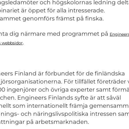
agsledamöter och högskolornas ledning delt
nariet är öppet för alla intresserade.
rammet
genomförs
främst på
finska.
nta dig närmare med programmet på
Engineer
.
s webbsidor
eers Finland är förbundet för de finländska
örsorganisationerna. För tillfället företräder 
00 ingenjörer och övriga experter samt förmä
chen. Engineers Finlands syfte är att såväl
nellt som internationellt främja gemensam
dnings- och näringslivspolitiska intressen sa
ttningar på arbetsmarknaden.