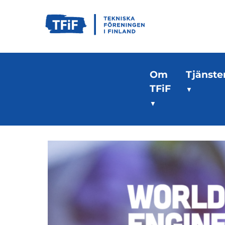
Om
Tjänste
TFiF