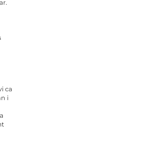
ar.
s
vi ca
n i
ma
mt