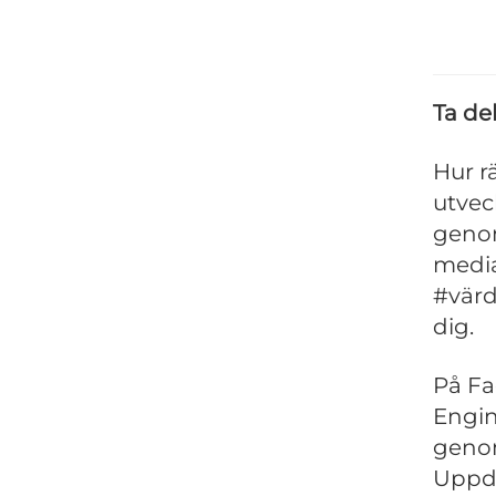
Ta de
Hur r
utvec
genom
media
#värd
dig.
På Fa
Engin
genom 
Uppdat