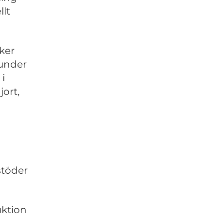
llt
ker
 under
 i
ort,
stöder
uktion