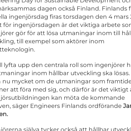
eering Day for Sustainable Development och 
rksammas dagen också Finland. Finlands f
iella ingenjörsdag firas torsdagen den 4 mars 
 för ingenjörsdagen är det viktiga arbete s
jörer gör för att lösa utmaningar inom till hål
kling, till exempel som aktörer inom
tteknologin.
ill lyfta upp den centrala roll som ingenjörer 
tmaningar inom hållbar utveckling ska lösas. 
 nu mycket om de utmaningar som framtid
r att föra med sig, och därför är det viktigt 
njörsutbildningen kan möta de kommande
en, säger Engineers Finlands ordförande
Jar
en.
jörerna själva tycker också att hållbar utveck