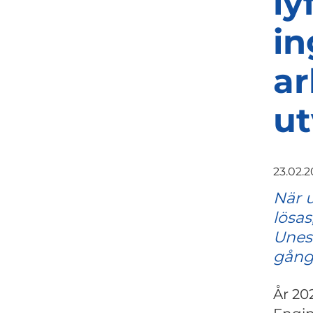
ly
in
ar
ut
23.02.2
När 
lösas
Unesc
gånge
År 20