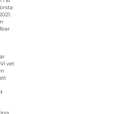
i år
örsta
2021.
om
lbar
har
Vi vet
en
att
i
ling