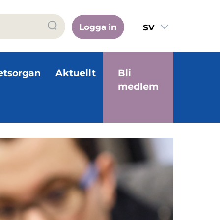
Logga in
SV
FI
EN
etsorgan
Aktuellt
Bli
medlem