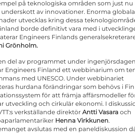
empel på teknologiska områden som just nu l
t underskott av innovationer. Enorma globala
ader utvecklas kring dessa teknologiområ
inland borde definitivt vara med i utveckling
aterar Engineers Finlands generalsekreterar
i Grönholm.
n del av programmet under ingenjörsdage
r Engineers Finland ett webbinarium om te
sammans med UNESCO. Under webbinariet
teras hurdana förändringar som behövs i Fi
ationssystem för att främja affärsmodeller fö
ar utveckling och cirkulär ekonomi. I diskuss
VTT:s verkställande direktör
Antti Vasara
och
paparlamentariker
Henna Virkkunen
.
manget avslutas med en paneldiskussion d