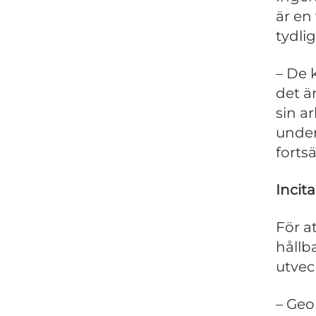
är en
tydli
– De 
det ä
sin a
under
forts
Incit
För a
hållb
utvec
– Geo