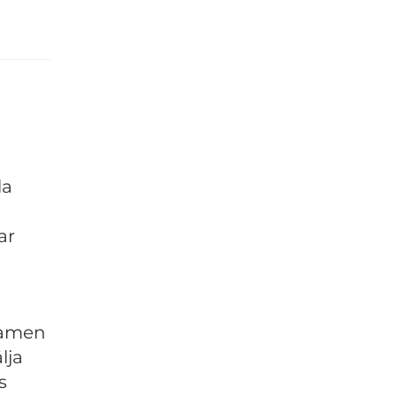
la
ar
 ramen
lja
s