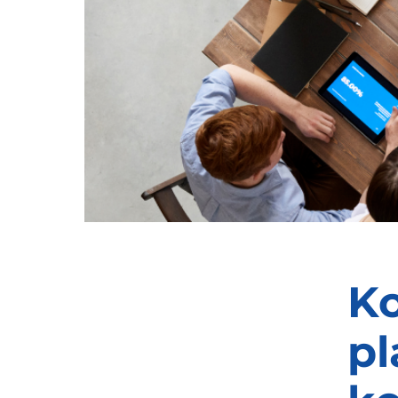
Ko
pl