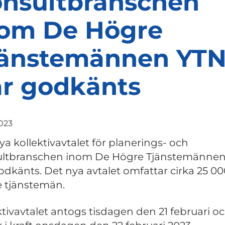
nsultbranschen
nom De Högre
jänstemännen YT
r godkänts
2023
ya kollektivavtalet för planerings- och
ultbranschen inom De Högre Tjänstemänne
odkänts. Det nya avtalet omfattar cirka 25 00
 tjänstemän.
ktivavtalet antogs tisdagen den 21 februari o