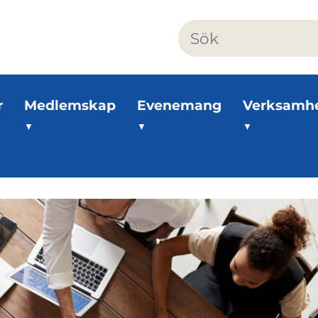
r
Medlemskap
Evenemang
Verksamh