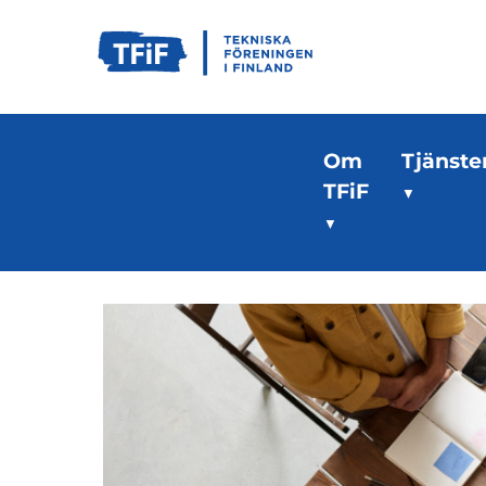
Om
Tjänste
TFiF