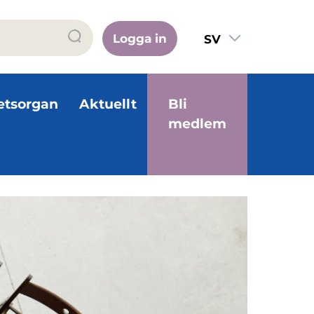
Logga in
SV
FI
EN
etsorgan
Aktuellt
Bli
medlem