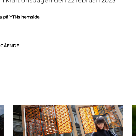
r i kraft onsdagen den 22 februari 2023.
a på YTNs hemsida
EGÅENDE