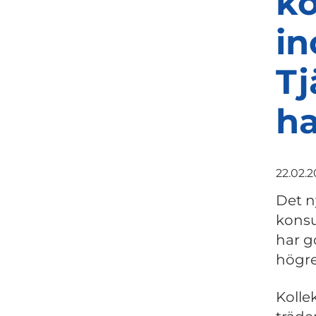
ko
i
T
ha
22.02.
Det n
kons
har g
högre
Kolle