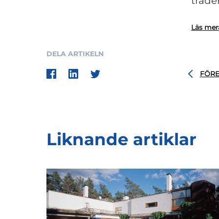
träde
Läs mer
DELA ARTIKELN
FÖR
Liknande artiklar