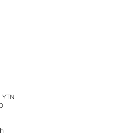
N
n YTN
0
ch