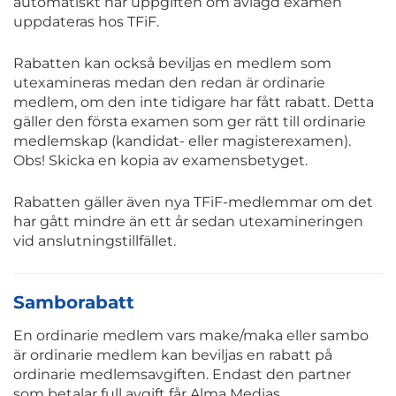
automatiskt när uppgiften om avlagd examen
uppdateras hos TFiF.
Rabatten kan också beviljas en medlem som
utexamineras medan den redan är ordinarie
medlem, om den inte tidigare har fått rabatt. Detta
gäller den första examen som ger rätt till ordinarie
medlemskap (kandidat- eller magisterexamen).
Obs! Skicka en kopia av examensbetyget.
Rabatten gäller även nya TFiF-medlemmar om det
har gått mindre än ett år sedan utexamineringen
vid anslutningstillfället.
Samborabatt
En ordinarie medlem vars make/maka eller sambo
är ordinarie medlem kan beviljas en rabatt på
ordinarie medlemsavgiften. Endast den partner
som betalar full avgift får Alma Medias