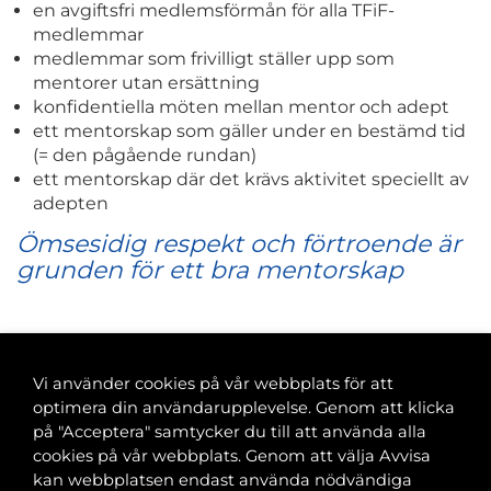
en avgiftsfri medlemsförmån för alla TFiF-
medlemmar
medlemmar som frivilligt ställer upp som
mentorer utan ersättning
konfidentiella möten mellan mentor och adept
ett mentorskap som gäller under en bestämd tid
(= den pågående rundan)
ett mentorskap där det krävs aktivitet speciellt av
adepten
Ömsesidig respekt och förtroende är
grunden för ett bra mentorskap
Vi använder cookies på vår webbplats för att
optimera din användarupplevelse. Genom att klicka
på "Acceptera" samtycker du till att använda alla
cookies på vår webbplats. Genom att välja Avvisa
Banvaktsgatan 2A, 00520 Helsingfors
kan webbplatsen endast använda nödvändiga
040 585 2586