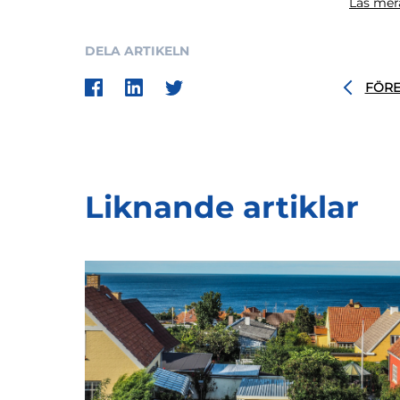
Läs mer
DELA ARTIKELN
FÖR
Liknande artiklar