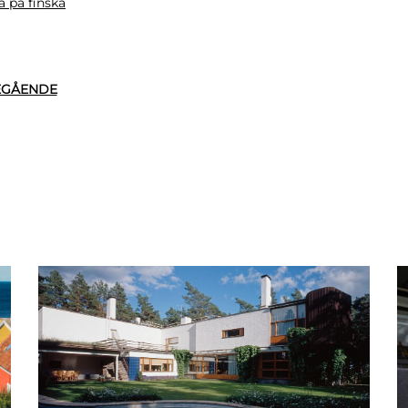
a på finska
EGÅENDE