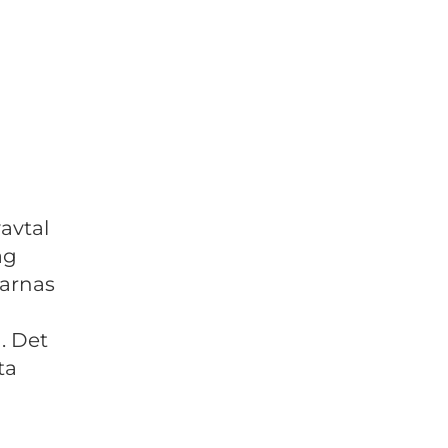
vavtal
ag
varnas
. Det
ta