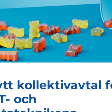
tt kollektivavtal f
T- och