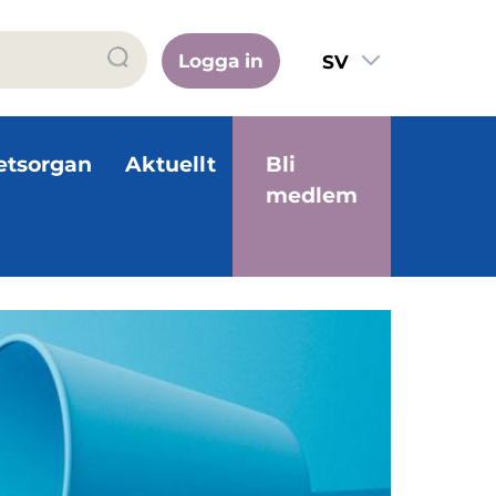
Logga in
SV
FI
EN
etsorgan
Aktuellt
Bli
medlem