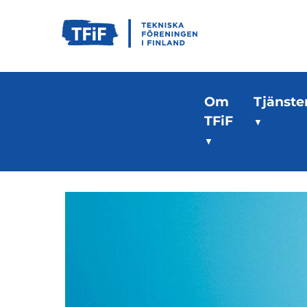
Om
Tjänste
TFiF