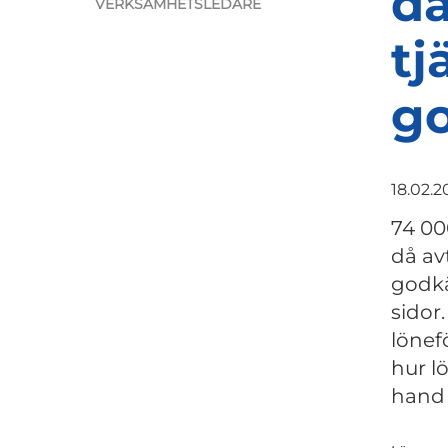
da
VERKSAMHETSLEDARE
tj
g
18.02.
74 00
då av
godkä
sidor
lönef
hur l
hand 