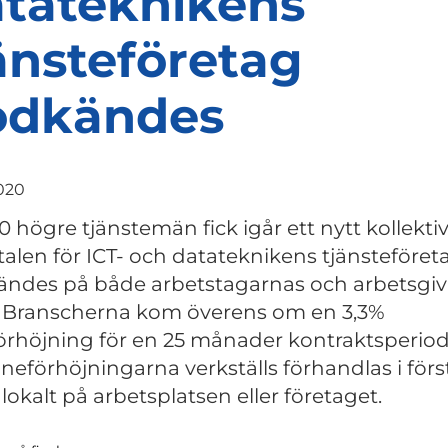
tateknikens
änsteföretag
odkändes
2020
0 högre tjänstemän fick igår ett nytt kollekti
talen för ICT- och datateknikens tjänsteföret
ndes på både arbetstagarnas och arbetsgi
. Branscherna kom överens om en 3,3%
örhöjning för en 25 månader kontraktsperiod
öneförhöjningarna verkställs förhandlas i förs
lokalt på arbetsplatsen eller företaget.