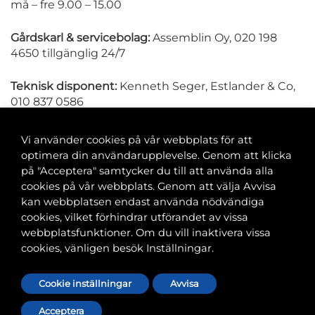
må – fre 9.00 – 15.00
Gårdskarl & servicebolag:
Assemblin Oy, 020 198
4650 tillgänglig 24/7
Teknisk disponent:
Kenneth Seger, Estlander & Co,
010 837 0586
Vi använder cookies på vår webbplats för att
optimera din användarupplevelse. Genom att klicka
på "Acceptera" samtycker du till att använda alla
cookies på vår webbplats. Genom att välja Avvisa
Banvaktsgatan 2A, 00520 Helsingfors
kan webbplatsen endast använda nödvändiga
040 585 2586
cookies, vilket förhindrar utförandet av vissa
kansli@tfif.fi
webbplatsfunktioner. Om du vill inaktivera vissa
cookies, vänligen besök Inställningar.
Cookie-inställningar
Cookie inställningar
Avvisa
Acceptera