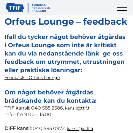
Orfeus Lounge – feedback
Ifall du tycker något behöver åtgärdas
i Orfeus Lounge som inte är kritiskt
kan du via nedanstående länk ge oss
feedback om utrymmet, utrustningen
eller praktiska lösningar:
Feedback – Orfeus Lounge
Om något behöver åtgärdas
brådskande kan du kontakta:
TFiF kansli:
040 585 2586,
kansli@tfif.fi
må – fre 9.00 – 15.00
DIFF kansli:
040 585 0972,
kansli@diff.fi