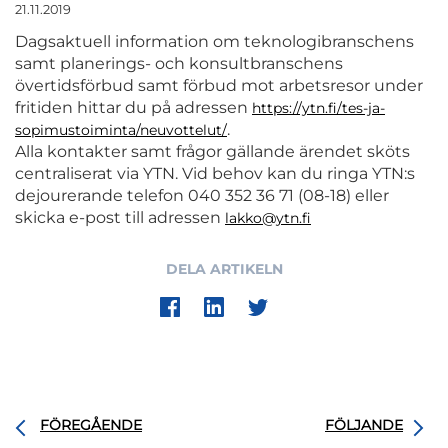
21.11.2019
Dagsaktuell information om teknologibranschens
samt planerings- och konsultbranschens
övertidsförbud samt förbud mot arbetsresor under
fritiden hittar du på adressen
https://ytn.fi/tes-ja-
.
sopimustoiminta/neuvottelut/
Alla kontakter samt frågor gällande ärendet sköts
centraliserat via YTN. Vid behov kan du ringa YTN:s
dejourerande telefon 040 352 36 71 (08-18) eller
skicka e-post till adressen
lakko@ytn.fi
DELA ARTIKELN
FÖREGÅENDE
FÖLJANDE