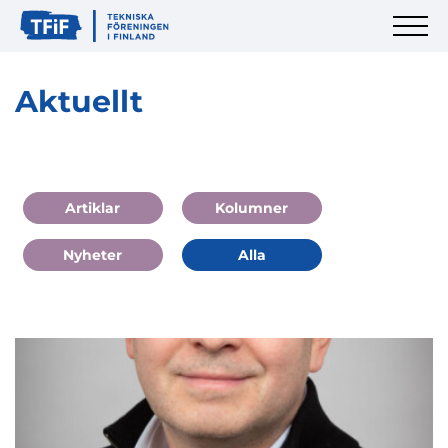
Aktuellt
Artiklar
Kolumner
Nyheter
Alla