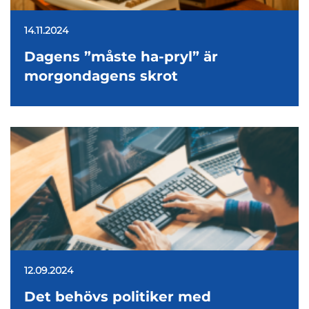
14.11.2024
Dagens ”måste ha-pryl” är
morgondagens skrot
12.09.2024
Det behövs politiker med