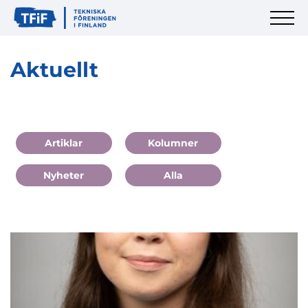
Aktuellt
Artiklar
Kolumner
Nyheter
Alla