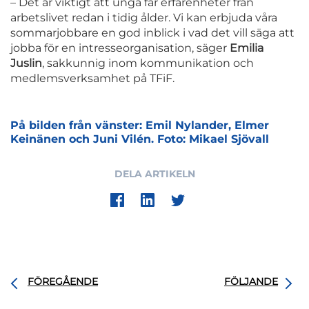
– Det är viktigt att unga får erfarenheter från
arbetslivet redan i tidig ålder. Vi kan erbjuda våra
sommarjobbare en god inblick i vad det vill säga att
jobba för en intresseorganisation, säger
Emilia
Juslin
, sakkunnig inom kommunikation och
medlemsverksamhet på TFiF.
På bilden från vänster: Emil Nylander, Elmer
Keinänen och Juni Vilén. Foto: Mikael Sjövall
DELA ARTIKELN
FÖREGÅENDE
FÖLJANDE