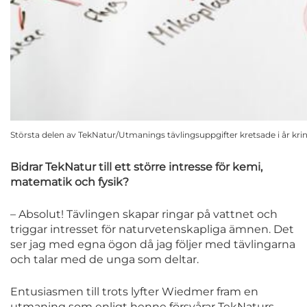
Största delen av TekNatur/Utmanings tävlingsuppgifter kretsade i år krin
Bidrar TekNatur till ett större intresse för kemi,
matematik och fysik?
– Absolut! Tävlingen skapar ringar på vattnet och
triggar intresset för naturvetenskapliga ämnen. Det
ser jag med egna ögon då jag följer med tävlingarna
och talar med de unga som deltar.
Entusiasmen till trots lyfter Wiedmer fram en
utmaning som enligt henne försvårar TekNaturs