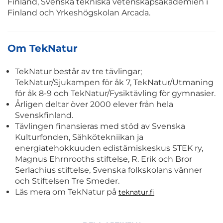
Finland, Svenska tekniska vetenskapsakademien i
Finland och Yrkeshögskolan Arcada.
Om TekNatur
TekNatur består av tre tävlingar;
TekNatur/Sjukampen för åk 7, TekNatur/Utmaning
för åk 8-9 och TekNatur/Fysiktävling för gymnasier.
Årligen deltar över 2000 elever från hela
Svenskfinland.
Tävlingen finansieras med stöd av Svenska
Kulturfonden, Sähkötekniikan ja
energiatehokkuuden edistämiskeskus STEK ry,
Magnus Ehrnrooths stiftelse, R. Erik och Bror
Serlachius stiftelse, Svenska folkskolans vänner
och Stiftelsen Tre Smeder.
Läs mera om TekNatur på
teknatur.fi