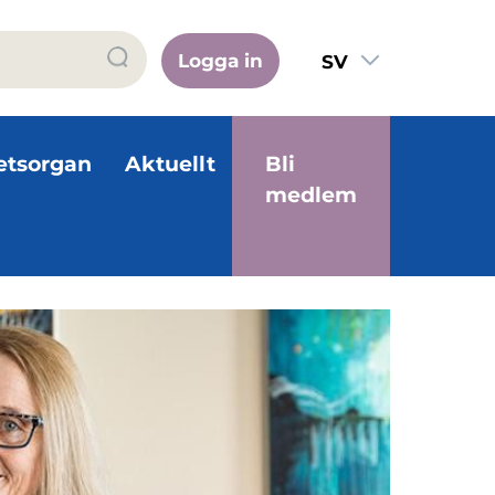
Logga in
SV
FI
EN
etsorgan
Aktuellt
Bli
medlem