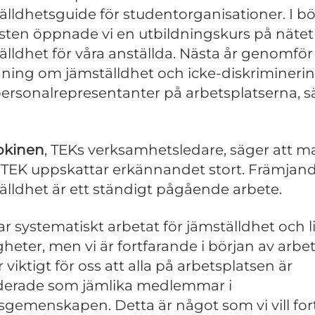
älldhetsguide för studentorganisationer. I bö
sten öppnade vi en utbildningskurs på näte
älldhet för våra anställda. Nästa år genomför 
dning om jämställdhet och icke-diskriminerin
ersonalrepresentanter på arbetsplatserna, s
Jokinen
, TEKs verksamhetsledare, säger att m
TEK uppskattar erkännandet stort. Främjand
älldhet är ett ständigt pågående arbete.
har systematiskt arbetat för jämställdhet och l
gheter, men vi är fortfarande i början av arbet
 viktigt för oss att alla på arbetsplatsen är
derade som jämlika medlemmar i
sgemenskapen. Detta är något som vi vill for