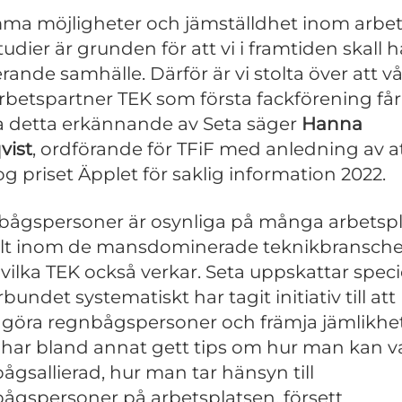
ma möjligheter och jämställdhet inom arbet
udier är grunden för att vi i framtiden skall h
rande samhälle. Därför är vi stolta över att vå
betspartner TEK som första fackförening får
 detta erkännande av Seta säger
Hanna
vist
, ordförande för TFiF med anledning av a
g priset Äpplet för saklig information 2022.
ågspersoner är osynliga på många arbetspl
ilt inom de mansdominerade teknikbransche
vilka TEK också verkar. Seta uppskattar specie
rbundet systematiskt har tagit initiativ till att
ggöra regnbågspersoner och främja jämlikhet
 har bland annat gett tips om hur man kan v
ågsallierad, hur man tar hänsyn till
ågspersoner på arbetsplatsen, försett