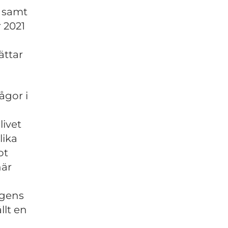
 samt
 2021
ättar
ågor i
livet
lika
ot
när
agens
llt en