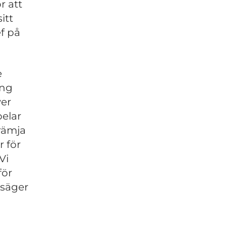
r att
itt
f på
e
ing
ver
pelar
främja
r för
Vi
för
 säger