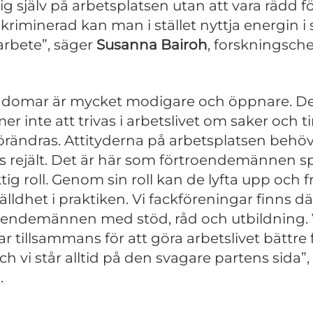
ig själv på arbetsplatsen utan att vara rädd fö
skriminerad kan man i stället nyttja energin i s
arbete”, säger
Susanna Bairoh
, forskningsche
domar är mycket modigare och öppnare. D
r inte att trivas i arbetslivet om saker och t
förändras. Attityderna på arbetsplatsen behö
s rejält. Det är här som förtroendemännen s
ktig roll. Genom sin roll kan de lyfta upp och 
älldhet i praktiken. Vi fackföreningar finns dä
oendemännen med stöd, råd och utbildning. 
ar tillsammans för att göra arbetslivet bättre 
och vi står alltid på den svagare partens sida”,
.