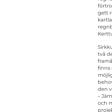
förtr
gett 
kartl
regnb
Kertt
Sirkk
två d
framå
finns
möjli
behov
den v
– Jäm
och m
proje