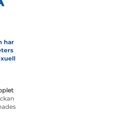
A
m har
eters
exuell
pplet
eckan
mnades