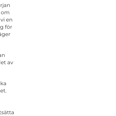
rjan
t om
vi en
g för
äger
an
et av
ika
et.
tsätta