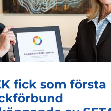
K fick som första
ckförbund