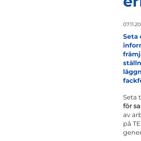
e
07.11.2
Seta 
infor
främj
ställ
läggn
fackf
Seta 
för s
av ar
på TE
gener