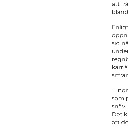
att f
bland
Enlig
öppna
sig n
under
regnb
karri
siffra
– Ino
som p
snäv.
Det k
att d