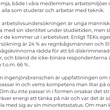
rämja, både i våra medlemmars arbetsmiljöer
 alla som studerar och arbetar med teknik.
t arbetslivsundersökningen är unga människ
 med sin identitet under studietiden, men s
är de kommer ut i arbetslivet. Enligt TEKs eg
sökning är 24 % av regnbågsmännen och 51
ågskvinnorna rädda för att bli diskriminerade
är, och bland de icke-binära respondenterna 
n t.o.m. 66 %.
m ingenjörsbranschen är uppfattningen om
assar in och vems kompetens man litar på o
 Om du inte passar in i formen orsakar det str
räver energi att tänka på när och var det är s
ela med sig av sin minoritetsstatus. Om man