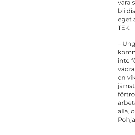
vara s
bli di
eget 
TEK.
– Ung
komme
inte 
vädra
en vi
jämst
förtr
arbet
alla, 
Pohja