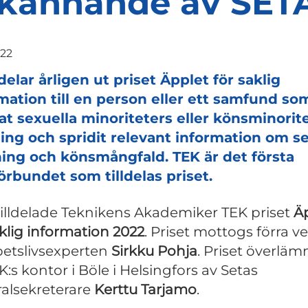
rkännande av SET
022
delar årligen ut priset Äpplet för saklig
mation till en person eller ett samfund so
at sexuella minoriteters eller könsminorit
ning och spridit relevant information om s
ing och könsmångfald. TEK är det första
örbundet som tilldelas priset.
tilldelade Teknikens Akademiker TEK priset
Ä
aklig information 2022
. Priset mottogs förra v
betslivsexperten
Sirkku Pohja
. Priset överlä
K:s kontor i Böle i Helsingfors av Setas
alsekreterare
Kerttu Tarjamo
.