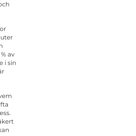
 och
or
luter
en
 % av
 i sin
är
 vem
fta
ess.
äkert
 kan