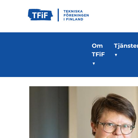
Om
Tjänste
TFiF