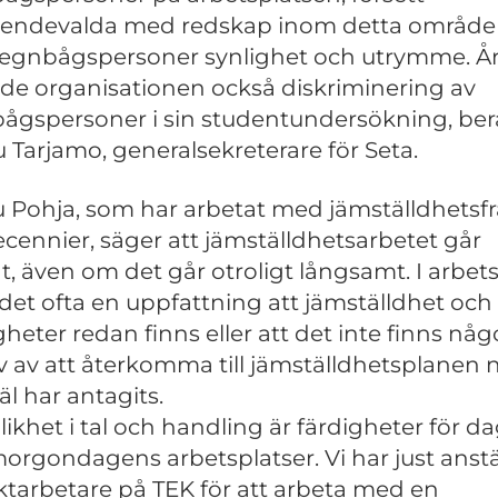
oendevalda med redskap inom detta område
regnbågspersoner synlighet och utrymme. År
ade organisationen också diskriminering av
ågspersoner i sin studentundersökning, ber
u Tarjamo, generalsekreterare för Seta.
u Pohja, som har arbetat med jämställdhetsfr
ecennier, säger att jämställdhetsarbetet går
t, även om det går otroligt långsamt. I arbets
 det ofta en uppfattning att jämställdhet och 
gheter redan finns eller att det inte finns någ
 av att återkomma till jämställdhetsplanen 
äl har antagits.
likhet i tal och handling är färdigheter för d
orgondagens arbetsplatser. Vi har just anstä
ktarbetare på TEK för att arbeta med en