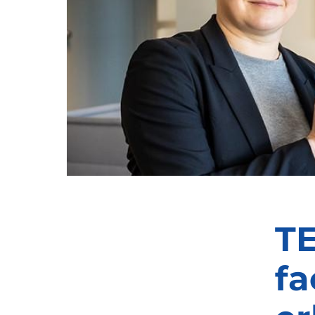
TE
fa