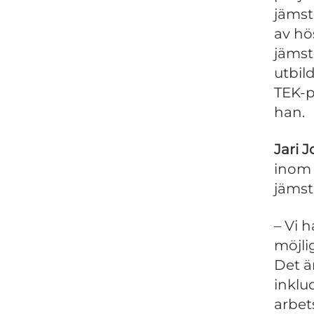
jämst
av hö
jämst
utbil
TEK-p
han.
Jari 
inom 
jämst
– Vi 
möjli
Det är
inklu
arbet