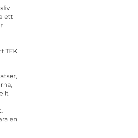
sliv
a ett
r
tt TEK
atser,
rna,
llt
.
ara en