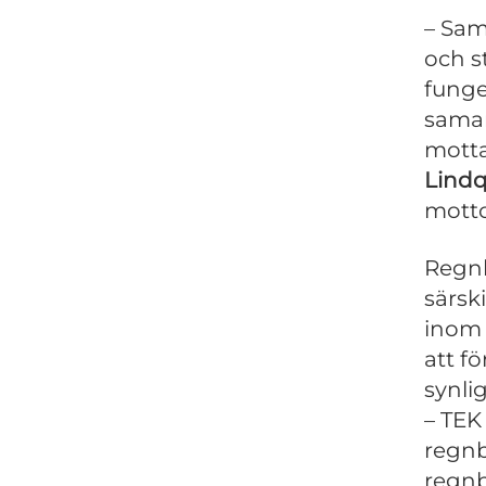
– Sam
och st
funge
samar
motta
Lindq
motto
Regnb
särsk
inom 
att fö
synli
– TEK
regnb
regnb