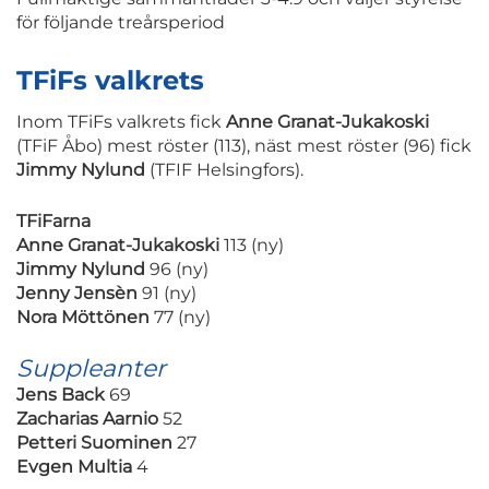
för följande treårsperiod
TFiFs valkrets
Inom TFiFs valkrets fick
Anne Granat-Jukakoski
(TFiF Åbo) mest röster (113), näst mest röster (96) fick
Jimmy Nylund
(TFIF Helsingfors).
TFiFarna
Anne Granat-Jukakoski
113 (ny)
Jimmy Nylund
96 (ny)
Jenny Jensèn
91 (ny)
Nora Möttönen
77 (ny)
Suppleanter
Jens Back
69
Zacharias Aarnio
52
Petteri Suominen
27
Evgen Multia
4