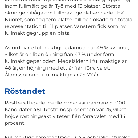
inom fullmäktige är iTyö med 13 platser. Största
ökningen ifråga om fullmäktigeplatser hade TEK
Nuoret, som tog fem platser till och ökade sin totala
representation till 11 platser. Vänstern fick som ny
fullmäktigegrupp en plats.
Av ordinarie fullmäktigeledamöter är 49 % kvinnor,
vilket är en liten ökning från 47 % under förra
fullmäktigeperioden. Medelåldern i fullmäktige är
48 år, en höjning med ett år från förra valet.
Åldersspannet i fullmäktige är 25-77 år.
Röstandet
Röstberättigade medlemmar var närmare 51 000.
Kandidater 481. Röstningsprocenten var 26, vilket
höjde röstningsaktiviteten från förra valet med 14
procent.
Fullmäktige sammanträder 3-4.9 och väljer styrelse