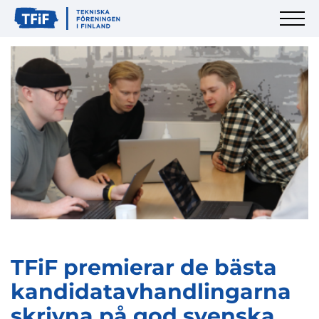
TFiF premierar de bästa
kandidatavhandlingarna
skrivna på god svenska